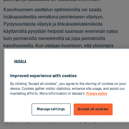
Kasvihuoneen asettelun optimoinnilla voi saada
lisäkapasiteettia verrattuna perinteiseen viljelyyn.
Pystysuuntaista viljelyä ja tihkukastelutekniikoita
käyttämällä pysytään helposti saamaan enemmän satoa
kuin perinteisillä menetelmillä tai jopa perinteisillä
kasvihuoneilla. Kun otetaan huomioon, että yleisimpiä
sisätiloissa kasvatettavia hyötykasveja ovat vihannekset,
köynnöskasvit, kukat ja muut taimikasvatuskasvit,
kerroskasvatuksen mahdollisuuksia rajoittavat oikeastaan
vain valaistusresurssit. Valaistuksen hinta taas on laskenut
Improved experience with cookies
viime vuosina merkittävästi.
By clicking “Accept all cookies”, you agree to the storing of cookies on your
device. Cookies gather visitor statistics, enhance site usage, and assist our
CEA-viljelyssä on etuna myös vähentynyt torjunta-aineiden
marketing efforts. More information in Vaisala's
Privacy policy
käyttötarve, sillä integroitu tuholaisten hallinta on helpompi
toteuttaa. Tuloksena on puhtaampi ympäristö, kestävän
Manage settings
Accept all cookies
kehityksen mukainen kasvinsuojelu, ja mahdollisuus
tyydyttää torjunta-ainevapaan ruoan kysyntä paremmin.