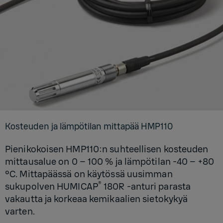
Kos­teu­den ja läm­pö­ti­lan mit­ta­pää HMP110
Pienikokoisen HMP110:n suhteellisen kosteuden
mittausalue on 0 – 100 % ja lämpötilan -40 – +80
°C. Mittapäässä on käytössä uusimman
®
sukupolven HUMICAP
180R -anturi parasta
vakautta ja korkeaa kemikaalien sietokykyä
varten.