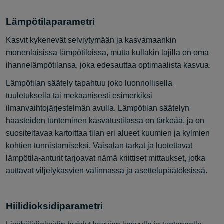
Lämpötilaparametri
Kasvit kykenevät selviytymään ja kasvamaankin
monenlaisissa lämpötiloissa, mutta kullakin lajilla on oma
ihannelämpötilansa, joka edesauttaa optimaalista kasvua.
Lämpötilan säätely tapahtuu joko luonnollisella
tuuletuksella tai mekaanisesti esimerkiksi
ilmanvaihtojärjestelmän avulla. Lämpötilan säätelyn
haasteiden tunteminen kasvatustilassa on tärkeää, ja on
suositeltavaa kartoittaa tilan eri alueet kuumien ja kylmien
kohtien tunnistamiseksi. Vaisalan tarkat ja luotettavat
lämpötila-anturit tarjoavat nämä kriittiset mittaukset, jotka
auttavat viljelykasvien valinnassa ja asettelupäätöksissä.
Hiilidioksidiparametri