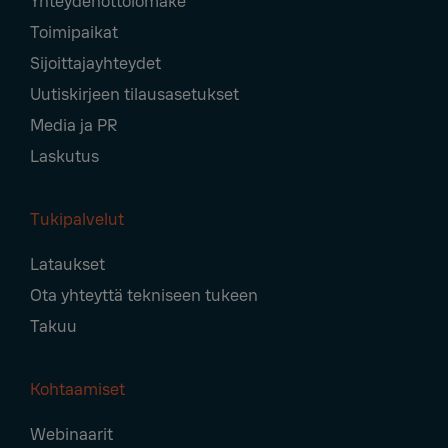
Yhteydenottolomake
Navigation
Toimipaikat
Sijoittajayhteydet
Uutiskirjeen tilausasetukset
Media ja PR
Laskutus
Tukipalvelut
Lataukset
Ota yhteyttä tekniseen tukeen
Takuu
Kohtaamiset
Webinaarit