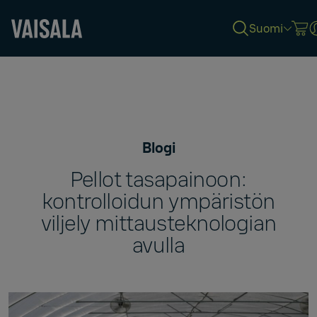
Suomi
Skip
to
main
content
Blogi
Pellot tasapainoon:
kontrolloidun ympäristön
viljely mittausteknologian
avulla