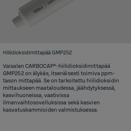
Hii­li­diok­si­di­mit­ta­pää GMP252
Vaisalan CARBOCAP®-hiilidioksidimittapää
GMP252 on älykäs, itsenäisesti toimiva ppm-
tason mittapää. Se on tarkoitettu hiilidioksidin
mittaukseen maataloudessa, jäähdytyksessä,
kasvihuoneissa, vaativissa
ilmanvaihtosovelluksissa sekä kasvien
kasvatuskammioiden valmistuksessa.