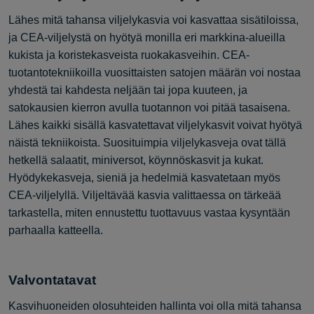
Lähes mitä tahansa viljelykasvia voi kasvattaa sisätiloissa,
ja CEA-viljelystä on hyötyä monilla eri markkina-alueilla
kukista ja koristekasveista ruokakasveihin. CEA-
tuotantotekniikoilla vuosittaisten satojen määrän voi nostaa
yhdestä tai kahdesta neljään tai jopa kuuteen, ja
satokausien kierron avulla tuotannon voi pitää tasaisena.
Lähes kaikki sisällä kasvatettavat viljelykasvit voivat hyötyä
näistä tekniikoista. Suosituimpia viljelykasveja ovat tällä
hetkellä salaatit, miniversot, köynnöskasvit ja kukat.
Hyödykekasveja, sieniä ja hedelmiä kasvatetaan myös
CEA-viljelyllä. Viljeltävää kasvia valittaessa on tärkeää
tarkastella, miten ennustettu tuottavuus vastaa kysyntään
parhaalla katteella.
Valvontatavat
Kasvihuoneiden olosuhteiden hallinta voi olla mitä tahansa