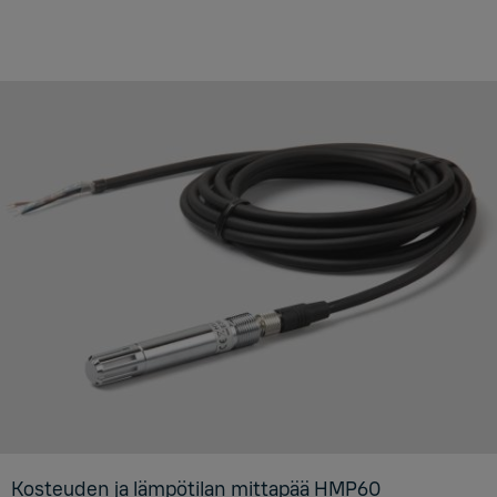
Kos­teu­den ja läm­pö­ti­lan mit­ta­pää HMP60