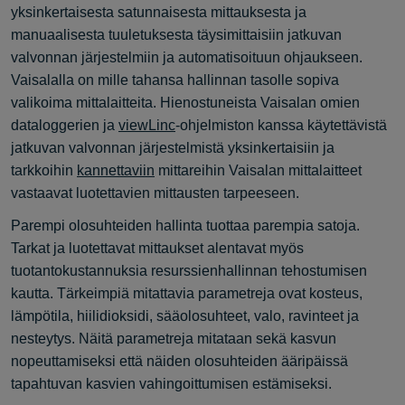
yksinkertaisesta satunnaisesta mittauksesta ja
manuaalisesta tuuletuksesta täysimittaisiin jatkuvan
valvonnan järjestelmiin ja automatisoituun ohjaukseen.
Vaisalalla on mille tahansa hallinnan tasolle sopiva
valikoima mittalaitteita. Hienostuneista Vaisalan omien
dataloggerien ja
viewLinc
-ohjelmiston kanssa käytettävistä
jatkuvan valvonnan järjestelmistä yksinkertaisiin ja
tarkkoihin
kannettaviin
mittareihin Vaisalan mittalaitteet
vastaavat luotettavien mittausten tarpeeseen.
Parempi olosuhteiden hallinta tuottaa parempia satoja.
Tarkat ja luotettavat mittaukset alentavat myös
tuotantokustannuksia resurssienhallinnan tehostumisen
kautta. Tärkeimpiä mitattavia parametreja ovat kosteus,
lämpötila, hiilidioksidi, sääolosuhteet, valo, ravinteet ja
nesteytys. Näitä parametreja mitataan sekä kasvun
nopeuttamiseksi että näiden olosuhteiden ääripäissä
tapahtuvan kasvien vahingoittumisen estämiseksi.