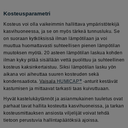
Kosteusparametri
Kosteus voi olla vaikeimmin hallittava ympäristötekijä
kasvihuoneessa, ja se on myös tärkeä tunnusluku. Se
on suoraan kytköksissä ilman lämpötilaan ja voi
muuttua huomattavasti suhteellisen pienen lämpötilan
muutoksen myötä. 20 asteen lämpötilan laskua kohden
ilman kyky pitää sisällään vettä puolittuu ja suhteellinen
kosteus kaksinkertaistuu. Siksi lämpötilan lasku yön
aikana voi aiheuttaa suuren kosteuden sekä
®
kondensaatiota.
Vaisala
HUMICAP
-anturit kestävät
kastumisen ja mittaavat tarkasti taas kuivuttuaan.
Hyvät kastelukäytännöt ja asianmukainen tuuletus ovat
parhaat tavat hallita kosteutta kasvihuoneissa, ja tarkan
kosteusmittauksen ansiosta viljelijät voivat tehdä
tietoon perustuvia hallintapäätöksiä ajoissa.