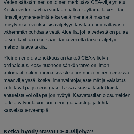
Veden säästäminen on toinen merkittävä CEA-viljelyn etu.
Koska veden käyttöä voidaan hallita käyttämällä vesi- tai
ilmaviljelymenetelmiä eikä vettä menetetä maahan
imeytymisen vuoksi, sisäviljelyyn tarvitaan huomattavasti
vähemmän puhdasta vettä. Alueilla, joilla vedestä on pulaa
ja sen käyttöä rajoitetaan, tämä voi olla tärkeä viljelyn
mahdollistava tekijä.
Yleinen energiatehokkuus on tärkeä CEA-viljelyn
ominaisuus. Kasvihuoneen sähkön tarve on ilman
automaatiotakin huomattavasti suurempi kuin perinteisessä
maanviljelyssä, koska ilmanvaihtojärjestelmät ja valaistus
kuluttavat paljon energiaa. Tässä asiassa laadukkaista
antureista voi olla paljon hyötyä. Kasvatustilan olosuhteiden
tarkka valvonta voi tuoda energiasäästöjä ja tehdä
kasveista terveempiä.
Ketkä hyödyntävät CEA-viljelyä?