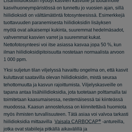
Lisähiilidioksidin hyödyt kasvien kasvulle ja tuotannolle
kasvihuoneympäristössä on tunnettu jo vuosien ajan, sillä
hiilidioksidi on välttämätöntä fotosynteesissä. Esimerkkejä
tuottavuuden paranemisesta hiilidioksidin lisäyksen
myötä
ovat aikaisempi kukinta, suuremmat hedelmäsadot,
vahvemmat kasvien varret ja suuremmat kukat.
Nettofotosynteesi voi itse asiassa kasvaa jopa 50 %, kun
ilman hiilidioksidipitoisuutta nostetaan normaalista arvoon
1 000 ppm.
Yksi suljetun tilan viljelyssä havaittu ongelma on, että kasvit
kuluttavat saatavilla olevan hiilidioksidin, mistä seuraa
tehottomuutta ja kasvun rajoittumista. Viljelyskasveille on
tapana antaa lisähiilidioksidia, jota tuotetaan polttamalla tai
toimitetaan kaasumaisessa, nestemäisessä tai kiinteässä
muodossa. Kaasun annostelussa on kiinnitettävä huomiota
myös ihmisten turvallisuuteen. Tätä asiaa voi valvoa tarkasti
®
hiilidioksidia mittaavilla
Vaisala CARBOCAP
-antureilla,
jotka ovat stabiileja pitkällä aikavälillä ja