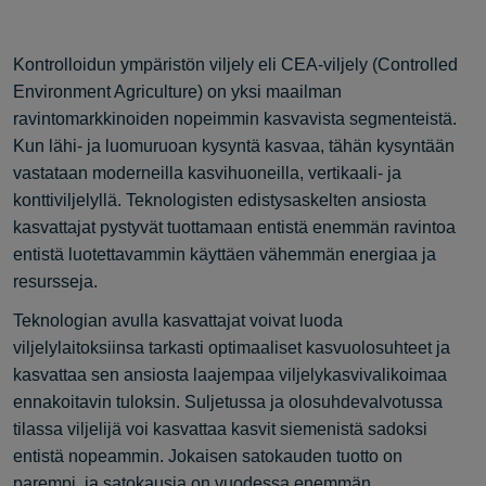
Kontrolloidun ympäristön viljely eli CEA-viljely (Controlled
Environment Agriculture) on yksi maailman
ravintomarkkinoiden nopeimmin kasvavista segmenteistä.
Kun lähi- ja luomuruoan kysyntä kasvaa, tähän kysyntään
vastataan moderneilla kasvihuoneilla, vertikaali- ja
konttiviljelyllä. Teknologisten edistysaskelten ansiosta
kasvattajat pystyvät tuottamaan entistä enemmän ravintoa
entistä luotettavammin käyttäen vähemmän energiaa ja
resursseja.
Teknologian avulla kasvattajat voivat luoda
viljelylaitoksiinsa tarkasti optimaaliset kasvuolosuhteet ja
kasvattaa sen ansiosta laajempaa viljelykasvivalikoimaa
ennakoitavin tuloksin. Suljetussa ja olosuhdevalvotussa
tilassa viljelijä voi kasvattaa kasvit siemenistä sadoksi
entistä nopeammin. Jokaisen satokauden tuotto on
parempi, ja satokausia on vuodessa enemmän.