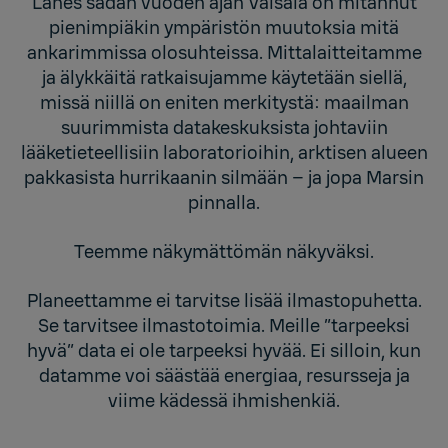
Lähes sadan vuoden ajan Vaisala on mitannut
pienimpiäkin ympäristön muutoksia mitä
ankarimmissa olosuhteissa. Mittalaitteitamme
ja älykkäitä ratkaisujamme käytetään siellä,
missä niillä on eniten merkitystä: maailman
suurimmista datakeskuksista johtaviin
lääketieteellisiin laboratorioihin, arktisen alueen
pakkasista hurrikaanin silmään – ja jopa Marsin
pinnalla.
Teemme näkymättömän näkyväksi.
Planeettamme ei tarvitse lisää ilmastopuhetta.
Se tarvitsee ilmastotoimia. Meille ”tarpeeksi
hyvä” data ei ole tarpeeksi hyvää. Ei silloin, kun
datamme voi säästää energiaa, resursseja ja
viime kädessä ihmishenkiä.