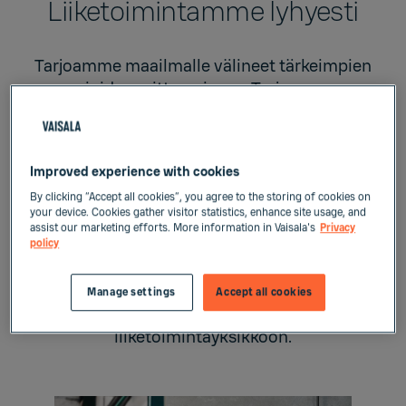
Liiketoimintamme lyhyesti
Tarjoamme maailmalle välineet tärkeimpien
asioiden mittaamiseen. Tarjoamme
asiakkaillemme mittalaitteet ja datan – älykkäät
ratkaisut – joita he tarvitsevat tietääkseen
tarkasti, mitä heidän omassa ympäristössään
Improved experience with cookies
tapahtuu. Asiakkaamme vaihtelevat valtioista ja
By clicking “Accept all cookies”, you agree to the storing of cookies on
teknologiajäteistä yksittäisiin kehittäjiin, mutta
your device. Cookies gather visitor statistics, enhance site usage, and
heitä kaikkia yhdistää yksi asia. He etsivät
assist our marketing efforts. More information in Vaisala's
Privacy
jatkuvasti tapoja innovoida, keksiä uudelleen ja
policy
optimoida.
Manage settings
Accept all cookies
Liiketoimintamme jakautuu kolmeen
liiketoimintayksikköön.