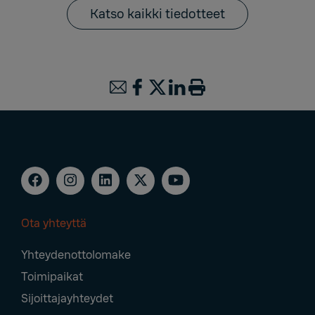
Katso kaikki tiedotteet
Ota yhteyttä
Footer
Yhteydenottolomake
Navigation
Toimipaikat
Sijoittajayhteydet