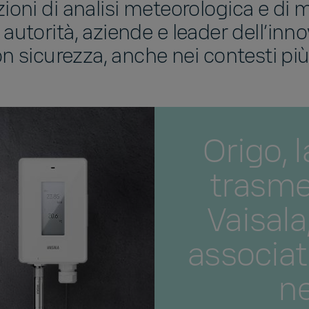
ioni di analisi meteorologica e di m
 autorità, aziende e leader dell’inn
n sicurezza, anche nei contesti più d
Origo, 
trasmet
Vaisala
associat
ne