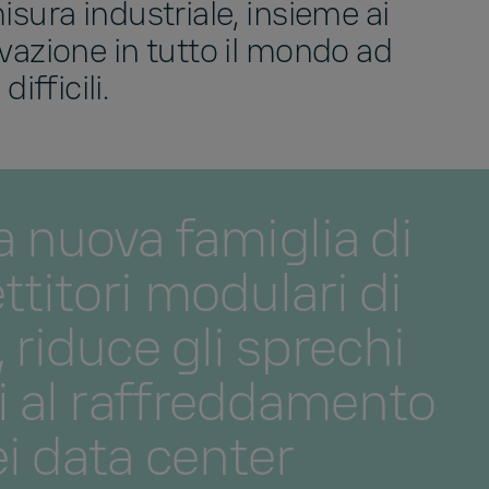
isura industriale, insieme ai
ovazione in tutto il mondo ad
ifficili.
la nuova famiglia di
titori modulari di
, riduce gli sprechi
i al raffreddamento
i data center