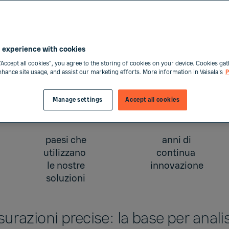
 experience with cookies
“Accept all cookies”, you agree to the storing of cookies on your device. Cookies gat
enhance site usage, and assist our marketing efforts. More information in Vaisala's
P
150+
90
Manage settings
Accept all cookies
paesi che
anni di
utilizzano
continua
le nostre
innovazione
soluzioni
isurazioni precise: la base per anal