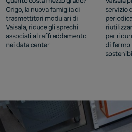
Quanto costa mezzo grado?
Vaisala 
Origo, la nuova famiglia di
servizio d
trasmettitori modulari di
periodic
Vaisala, riduce gli sprechi
riutilizz
associati al raffreddamento
per ridur
nei data center
di fermo 
sostenibi