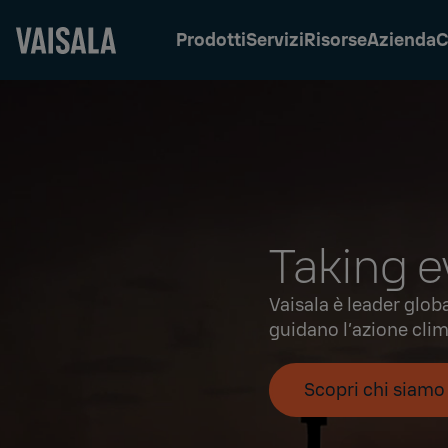
Prodotti
Servizi
Risorse
Azienda
C
Skip
to
main
content
Taking 
Vaisala è leader glob
guidano l’azione clim
Scopri chi siamo