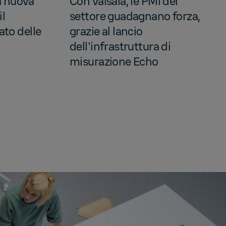
a nuova
Con Vaisala, le PMI del
il
settore guadagnano forza,
to delle
grazie al lancio
dell'infrastruttura di
misurazione Echo