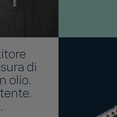
itore
sura di
n olio.
tente.
.