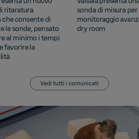
presenta un nuovo
Vaisala presenta un
i ritaratura
sonda di misura per 
a che consente di
monitoraggio avanza
are le sonde, pensato
dry room
re al minimo i tempi
e favorire la
lità
Vedi tutti i comunicati