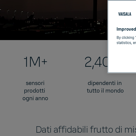
Improved
By clicking 
statistics, 
1M+
2,400+
sensori
dipendenti in
prodotti
tutto il mondo
ogni anno
Dati affidabili frutto di m