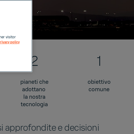
her visitor
rivacy policy
2
1
pianeti che
obiettivo
adottano
comune
la nostra
tecnologia
isi approfondite e decisioni