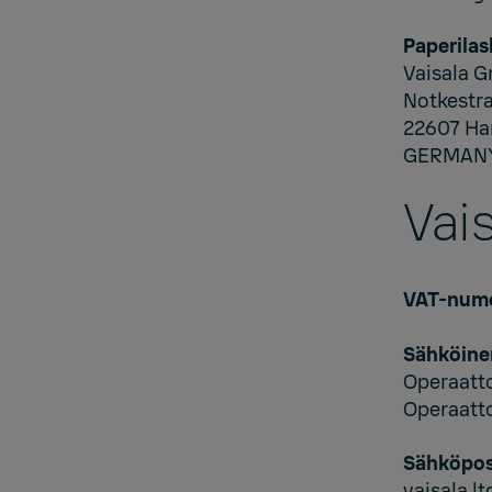
Paperilas
Vaisala 
Notkestra
22607 H
GERMAN
Vai
VAT-num
Sähköine
Operaatt
Operaatt
Sähköpos
vaisala.