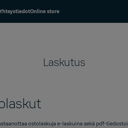
Yhteystiedot
Online store
Laskutus
olaskut
astaanottaa ostolaskuja e-laskuina sekä pdf-tiedostoi