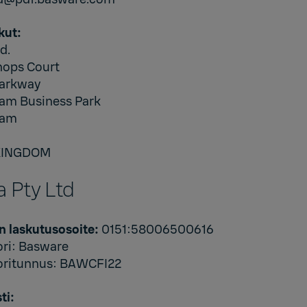
kut:
d.
hops Court
Parkway
am Business Park
ham
KINGDOM
a Pty Ltd
n laskutusosoite:
0151:58006500616
ori: Basware
oritunnus: BAWCFI22
ti: