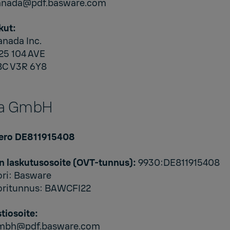
canada@pdf.basware.com
kut:
anada Inc.
25 104 AVE
BC V3R 6Y8
la GmbH
ero DE811915408
n laskutusosoite (OVT-tunnus):
9930:DE811915408
ori: Basware
oritunnus: BAWCFI22
tiosoite:
gmbh@pdf.basware.com