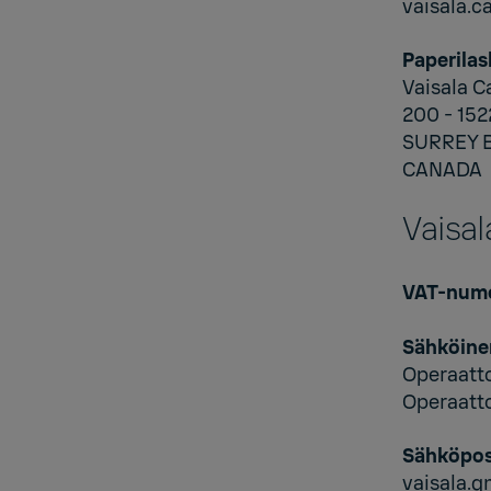
vaisala.
Paperilas
Vaisala C
200 - 152
SURREY 
CANADA
Vaisa
VAT-num
Sähköine
Operaatt
Operaatt
Sähköpos
vaisala.