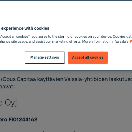
kuja vastaanotetaan vain poikkeustapauksissa eriks
sa. Vaisala ei hyväksy laskuja toimittajien verkkoporta
 huomioimaan seuraavan lähettäessä laskuja sähkö
 experience with cookies
“Accept all cookies”, you agree to the storing of cookies on your device. Cookies gat
asku liitteineen yhdessä pdf-tiedostossa
enhance site usage, and assist our marketing efforts. More information in Vaisala's
P
osti voi sisältää useita lasku
postin enimmäiskoko 30Mb
Manage settings
Accept all cookies
ostiviesti tai pdf-tiedosto ei saa olla salattu
Opus Capitaa käyttävien Vaisala-yhtiöiden laskutus
aavat:
a Oyj
ro FI01244162