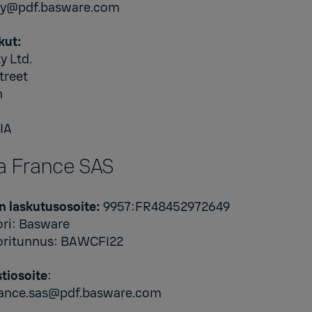
pty@pdf.basware.com
kut:
y Ltd.
treet
n
IA
la France SAS
n laskutusosoite:
9957:FR48452972649
ori: Basware
oritunnus: BAWCFI22
tiosoite
:
france.sas@pdf.basware.com