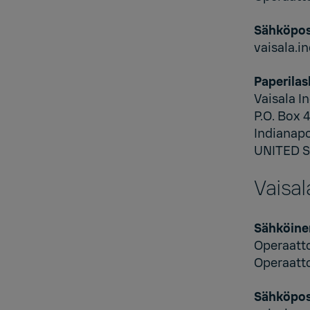
Sähköpos
vaisala.
Paperilas
Vaisala In
P.O. Box 
Indianapo
UNITED 
Vaisal
Sähköine
Operaatt
Operaatt
Sähköpos