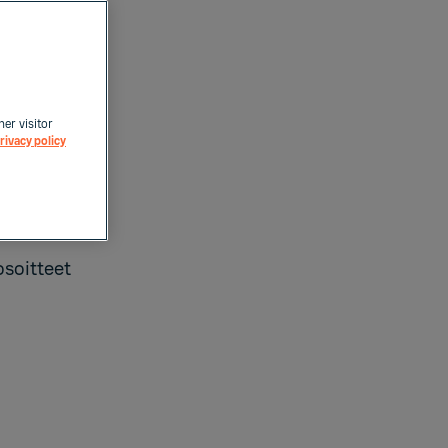
een
aleista.
postitse:
her visitor
rivacy policy
osoitteet