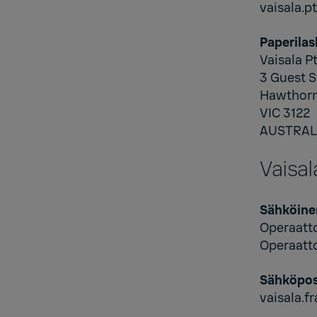
vaisala.
Paperilas
Vaisala Pt
3 Guest S
Hawthor
VIC 3122
AUSTRAL
Vaisa
Sähköine
Operaatt
Operaatt
Sähköpos
vaisala.