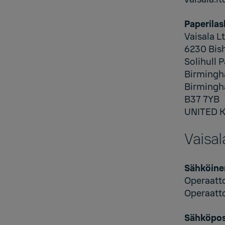
Paperilas
Vaisala Lt
6230 Bis
Solihull 
Birmingh
Birming
B37 7YB
UNITED 
Vaisal
Sähköine
Operaatt
Operaatt
Sähköpos