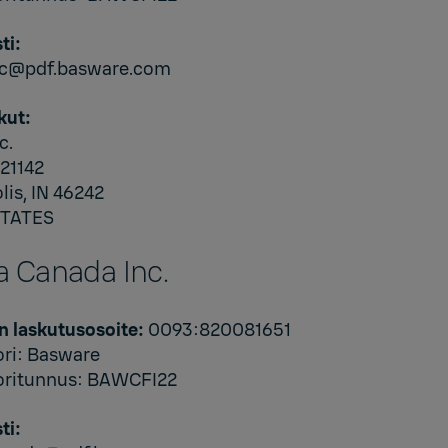
ti:
inc@pdf.basware.com
kut:
c.
421142
lis, IN 46242
STATES
a Canada Inc.
n laskutusosoite:
0093:820081651
ori: Basware
oritunnus: BAWCFI22
ti: