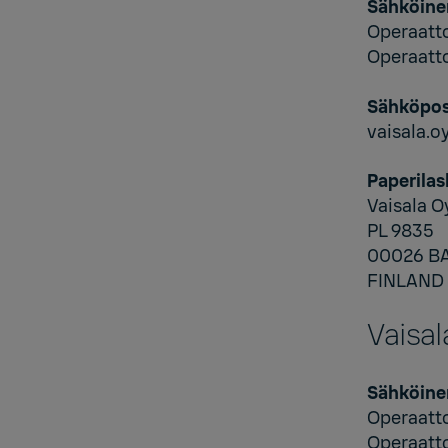
Sähköine
Operaatt
Operaatt
Sähköpos
vaisala.
Paperilas
Vaisala O
PL 9835
00026 B
FINLAND
Vaisal
Sähköine
Operaatt
Operaatt