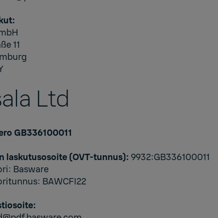
kut:
GmbH
ße 11
amburg
Y
sala Ltd
ero GB336100011
n laskutusosoite (OVT-tunnus):
9932:GB336100011
ori: Basware
oritunnus: BAWCFI22
tiosoite:
ltd@pdf.basware.com