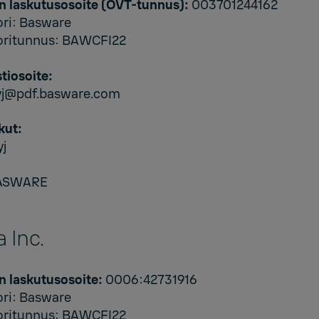
n laskutusosoite (OVT-tunnus):
003701244162
ori: Basware
oritunnus: BAWCFI22
tiosoite:
oyj@pdf.basware.com
kut:
yj
ASWARE
a Inc.
n laskutusosoite:
0006:42731916
ori: Basware
oritunnus: BAWCFI22