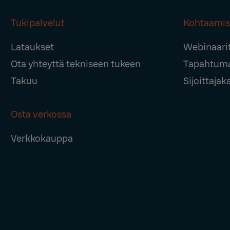
Tukipalvelut
Kohtaamis
Lataukset
Webinaari
Ota yhteyttä tekniseen tukeen
Tapahtum
Takuu
Sijoittajak
Osta verkossa
Verkkokauppa