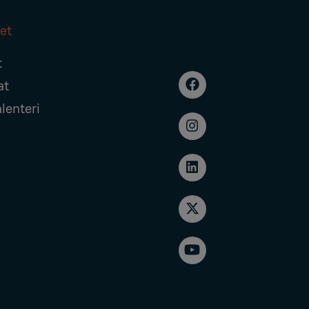
et
t
at
alenteri