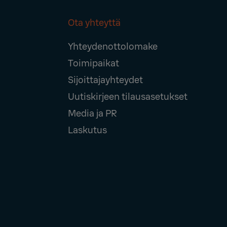
Ota yhteyttä
Footer
Yhteydenottolomake
Navigation
Toimipaikat
Sijoittajayhteydet
Uutiskirjeen tilausasetukset
Media ja PR
Laskutus