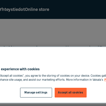
Yhteystiedot
Online store
Miten voimme olla avuksi?
 experience with cookies
sesi kyselysi suoraan oikealle Vaisalan yhteyshenkilö
“Accept all cookies”, you agree to the storing of cookies on your device. Cookies gat
enhance site usage, and assist our marketing efforts. More information in Vaisala's
P
Manage settings
Accept all cookies