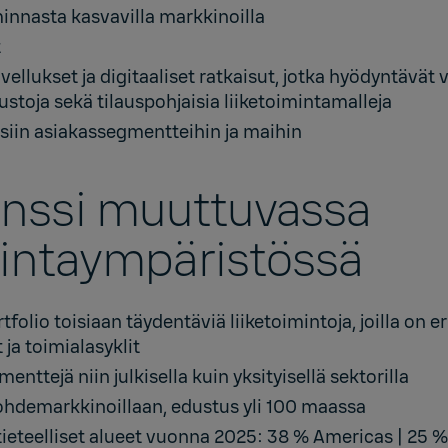
iminnasta kasvavilla markkinoilla
t
vellukset ja digitaaliset ratkaisut, jotka hyödyntävät
lustoja sekä tilauspohjaisia liiketoimintamalleja
iin asiakassegmentteihin ja maihin
ienssi muuttuvassa
mintaympäristössä
folio toisiaan täydentäviä liiketoimintoja, joilla on er
 ja toimialasyklit
enttejä niin julkisella kuin yksityisellä sektorilla
kohdemarkkinoillaan, edustus yli 100 maassa
ieteelliset alueet vuonna 2025: 38 % Americas | 25 