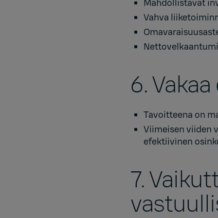
Mahdollistavat in
Vahva liiketoiminn
Omavaraisuusaste
Nettovelkaantumi
6. Vaka
Tavoitteena on ma
Viimeisen viiden 
efektiivinen osin
7. Vaiku
vastuulli