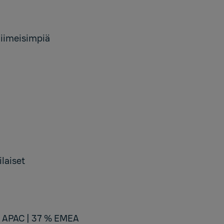
 viimeisimpiä
ilaiset
% APAC | 37 % EMEA