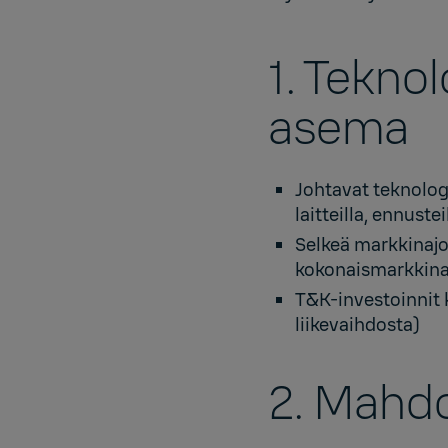
1. Tekno
asema
Johtavat teknolog
laitteilla, ennustei
Selkeä markkinajoh
kokonaismarkkina 
T&K-investoinnit k
liikevaihdosta)
2. Mahdo