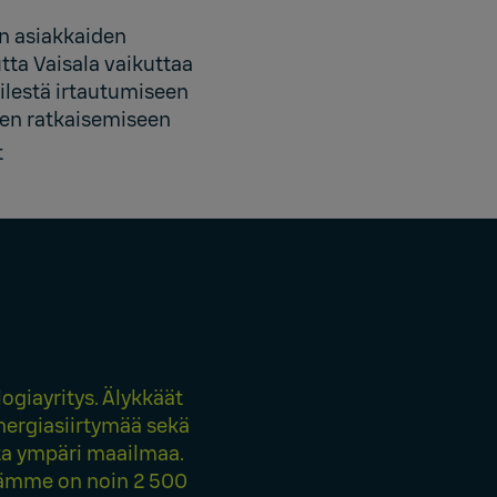
lan asiakkaiden
tta Vaisala vaikuttaa
ilestä irtautumiseen
iden ratkaisemiseen
t
giayritys. Älykkäät
ergiasiirtymää sekä
sta ympäri maailmaa.
ssämme on noin 2 500