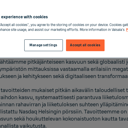
 experience with cookies
“Accept all cookies”, you agree to the storing of cookies on your device. Cookies gat
enhance site usage, and assist our marketing efforts. More information in Vaisala's
P
Manage settings
Accept all cookies
ävä ja globaalisti toimiva yhtiö, jonka pääkonttori
tähtäämme pitkäjänteiseen kasvuun sekä globaalisti
 ympäristön mittauksissa vastaamalla erilaisiin megat
kseen ja kehitykseen sekä digitaaliseen transformaa
 tavoitteiden mukaiset pitkän aikavälin taloudelliset 
vaihdon kasvu, systemaattisesti parantuva liiketulos
innan rahavirran ja liiketuloksen suhteen ylläpitämine
 listattu Nasdaq Helsingin pörssiin. Tavoitteemme on
svun sekä houkuttelevan kokonaistuoton kautta taval
nallista vaikutusta.