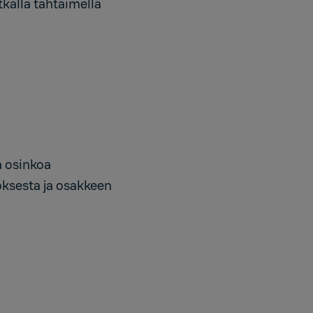
tkällä tähtäimellä
a osinkoa
oksesta ja osakkeen