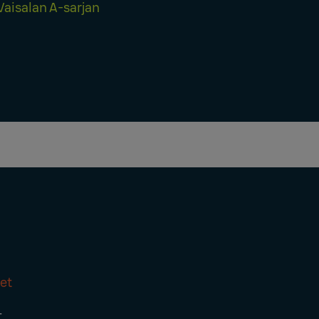
Vaisalan A-sarjan
et
t