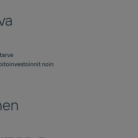
va
tarve
pitoinvestoinnit noin
inen