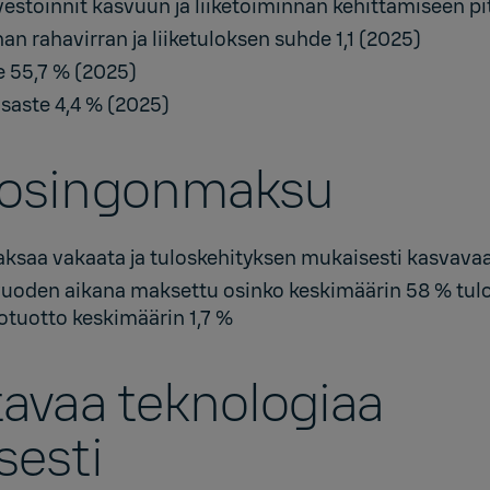
vestoinnit kasvuun ja liiketoiminnan kehittämiseen pi
an rahavirran ja liiketuloksen suhde 1,1 (2025)
 55,7 % (2025)
saste 4,4 % (2025)
a osingonmaksu
ksaa vakaata ja tuloskehityksen mukaisesti kasvava
vuoden aikana maksettu osinko keskimäärin 58 % tul
kotuotto keskimäärin 1,7 %
ttavaa teknologiaa
sesti