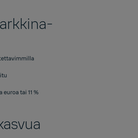
markkina-
tettavimmilla
itu
a euroa tai 11 %
 kasvua