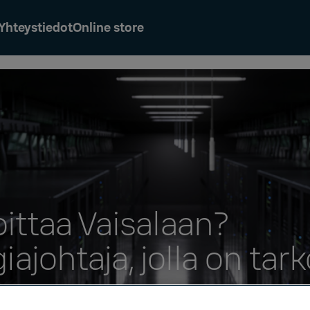
Yhteystiedot
Online store
oittaa Vaisalaan?
ajohtaja, jolla on tark