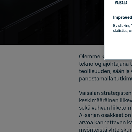
Improved
By clicking 
statistics, 
Olemme kasvava, kest
teknologiajohtajana 
teollisuuden, sään ja
panostamalla tutkimu
Vaisalan strategisten
keskimääräinen liike
sekä vahvan liiketoim
A-sarjan osakkeet on
arvoa kannattavan ka
myönteistä yhteiskun