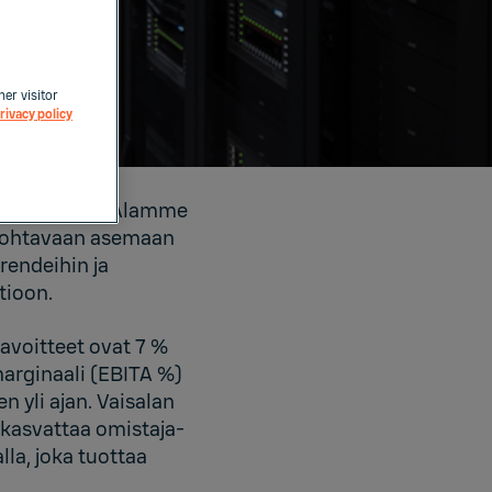
her visitor
rivacy policy
 on Suomessa. Alamme
 johtavaan asemaan
rendeihin ja
tioon.
tavoitteet ovat 7 %
marginaali (EBITA %)
n yli ajan. Vaisalan
 kasvattaa omistaja-
la, joka tuottaa