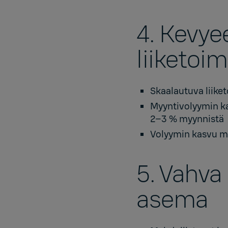
4. Kevye
liiketoi
Skaalautuva liike
Myyntivolyymin kas
2–3 % myynnistä
Volyymin kasvu m
5. Vahva 
asema