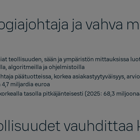
logiajohtaja ja vahva 
iat teollisuuden, sään ja ympäristön mittauksissa luo
lla, algoritmeilla ja ohjelmistoilla
taja päätuotteissa, korkea asiakastyytyväisyys, arvio
4,7 miljardia euroa
orkealla tasolla pitkäjänteisesti (2025: 68,3 miljoona
llisuudet vauhdittaa