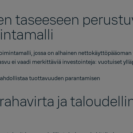
en taseeseen perustu
mintamalli
toimintamalli, jossa on alhainen nettokäyttöpääoman 
vu ei vaadi merkittäviä investointeja: vuotuiset yllä
ahdollistaa tuottavuuden parantamisen
rahavirta ja taloudell