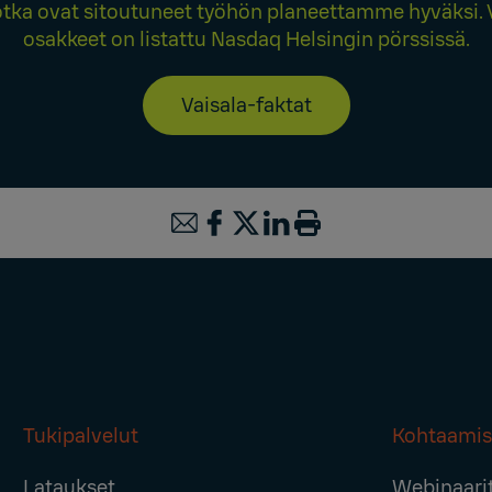
otka ovat sitoutuneet työhön planeettamme hyväksi. 
osakkeet on listattu Nasdaq Helsingin pörssissä.
Vaisala-faktat
Tukipalvelut
Kohtaamis
Lataukset
Webinaari