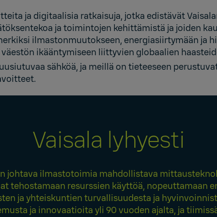
tteita ja digitaalisia ratkaisuja, jotka edistävät Vaisa
töksentekoa ja toimintojen kehittämistä ja joiden kau
merkiksi ilmastonmuutokseen, energiasiirtymään ja hi
a väestön ikääntymiseen liittyvien globaalien haaste
siutuvaa sähköä, ja meillä on tieteeseen perustuva
voitteet.
Vaisala lyhyesti
n johtava ilmastotoimia mahdollistava mittausteknolo
at tehostamaan resurssien käyttöä, nopeuttamaan en
en ja yhteiskuntien turvallisuudesta ja hyvinvoinni
emusta ja innovaatioita yli 90 vuoden ajalta, ja tiimi