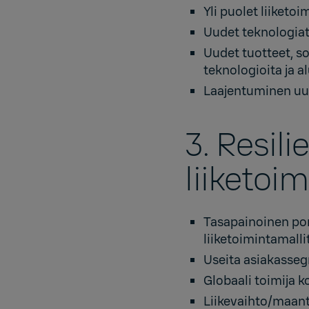
Yli puolet liiketo
Uudet teknologia
Uudet tuotteet, so
teknologioita ja a
Laajentuminen uus
3. Resil
liiketoi
Tasapainoinen port
liiketoimintamallit
Useita asiakassegm
Globaali toimija 
Liikevaihto/maant