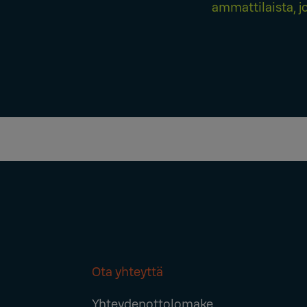
ammattilaista, j
Ota yhteyttä
Footer
Yhteydenottolomake