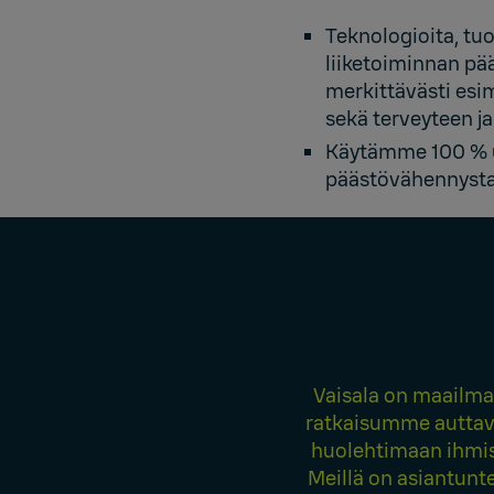
Teknologioita, tuo
liiketoiminnan pää
merkittävästi esi
sekä terveyteen j
Käytämme 100 % uu
päästövähennysta
Vaisala on maailma
ratkaisumme auttav
huolehtimaan ihmist
Meillä on asiantunt