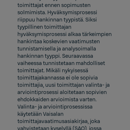
toimittajat ennen sopimusten
solmimista. Hyväksymisprosessi
riippuu hankinnan tyypistä. Siksi
tyypillinen toimittajan
hyväksymisprosessi alkaa tärkeimpien
hankintaa koskevien vaatimusten
tunnistamisella ja analysoimalla
hankinnan tyyppi. Seuraavassa
vaiheessa tunnistetaan mahdolliset
toimittajat. Mikäli nykyisessä
toimittajakannassa ei ole sopivia
toimittajia, uusi toimittajan valinta- ja
arviointiprosessi aloitetaan sopivien
ehdokkaiden arvioimista varten.
Valinta- ja arviointiprosessissa
käytetään Vaisalan
toimittajavaatimusasiakirjaa, joka
vahvistetaan kyselyllä (SAQ), jossa