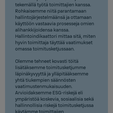
tekemällä työtä toimittajien kanssa.
Rohkaisemme niitä parantamaan
hallintojärjestelmäänsä ja ottamaan
käyttöön vastaavia prosesseja omien
alihankkijoidensa kanssa.
Hallintoindikaattori mittaa sitä, miten
hyvin toimittaja täyttää vaatimukset
omassa toimitusketjussaan.
Olemme tehneet kovasti töitä
lisätäksemme toimitusketjumme
läpinäkyvyyttä ja ylläpitääksemme
yhtä tiukempien säännösten
vaatimustenmukaisuuden.
Arvioidaksemme ESG-riskejä eli
ympäristöä koskevia, sosiaalisia sekä
hallinnollisia riskejä toimitusketjussa
käytämme toimittajien