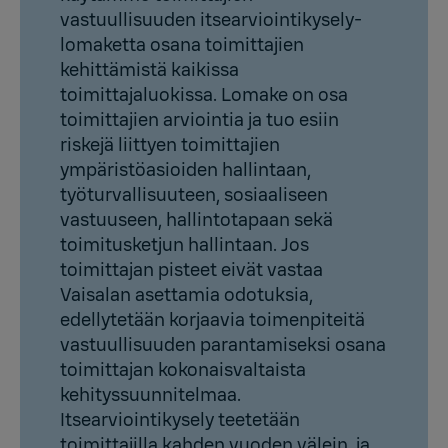
vastuullisuuden itsearviointikysely­
lomaketta osana toimittajien
kehittämistä kaikissa
toimittajaluokissa. Lomake on osa
toimittajien arviointia ja tuo esiin
riskejä liittyen toimittajien
ympäristöasioiden hallintaan,
työturvallisuuteen, sosiaaliseen
vastuuseen, hallintotapaan sekä
toimitus­ketjun hallintaan. Jos
toimittajan pisteet eivät vastaa
Vaisalan asettamia odotuksia,
edellytetään korjaavia toimenpiteitä
vastuullisuuden parantamiseksi osana
toimittajan kokonaisvaltaista
kehityssuunnitelmaa.
Itsearviointikysely teetetään
toimittajilla kahden vuoden välein, ja