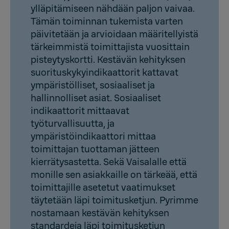
ylläpitämiseen nähdään paljon vaivaa.
Tämän toiminnan tukemista varten
päivitetään ja arvioidaan määritellyistä
tärkeimmistä toimittajista vuosittain
pisteytyskortti. Kestävän kehityksen
suorituskykyindikaattorit kattavat
ympäristölliset, sosiaaliset ja
hallinnolliset asiat. Sosiaaliset
indikaattorit mittaavat
työturvallisuutta, ja
ympäristöindikaattori mittaa
toimittajan tuottaman jätteen
kierrätysastetta. Sekä Vaisalalle että
monille sen asiakkaille on tärkeää, että
toimittajille asetetut vaatimukset
täytetään läpi toimitusketjun. Pyrimme
nostamaan kestävän kehityksen
standardeja läpi toimitusketjun