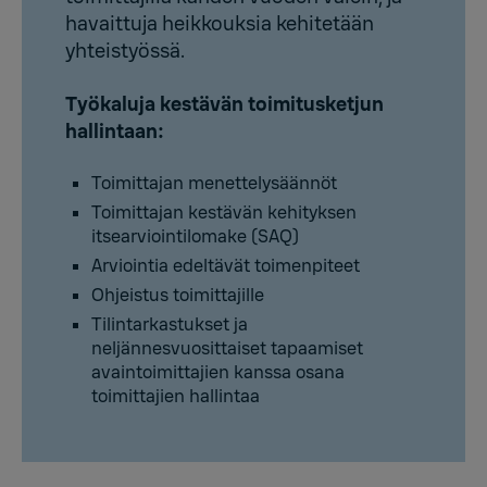
havaittuja heikkouksia kehitetään
yhteistyössä.
Työkaluja kestävän toimitusketjun
hallintaan:
Toimittajan menettelysäännöt
Toimittajan kestävän kehityksen
itsearviointilomake (SAQ)
Arviointia edeltävät toimenpiteet
Ohjeistus toimittajille
Tilintarkastukset ja
neljännesvuosittaiset tapaamiset
avaintoimittajien kanssa osana
toimittajien hallintaa