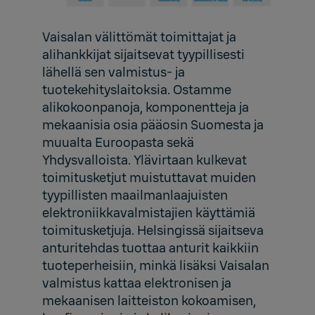
Vaisalan välittömät toimittajat ja
alihankkijat sijaitsevat tyypillisesti
lähellä sen valmistus- ja
tuotekehityslaitoksia. Ostamme
alikokoonpanoja, komponentteja ja
mekaanisia osia pääosin Suomesta ja
muualta Euroopasta sekä
Yhdysvalloista. Ylävirtaan kulkevat
toimitusketjut muistuttavat muiden
tyypillisten maailmanlaajuisten
elektroniikkavalmistajien käyttämiä
toimitusketjuja. Helsingissä sijaitseva
anturitehdas tuottaa anturit kaikkiin
tuoteperheisiin, minkä lisäksi Vaisalan
valmistus kattaa elektronisen ja
mekaanisen laitteiston kokoamisen,