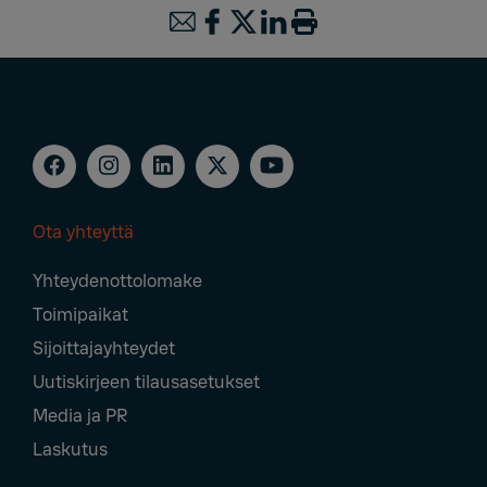
Ota yhteyttä
Footer
Yhteydenottolomake
Navigation
Toimipaikat
Sijoittajayhteydet
Uutiskirjeen tilausasetukset
Media ja PR
Laskutus