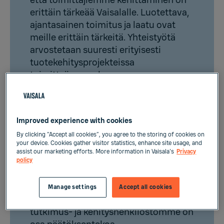
että toimittajiemme kehittäminen on
erittäin tärkeää Vaisalalle. Luotettava,
ajantasainen toimitus ja laatu ovat
meille erittäin tärkeitä. Yhteistyötä
arvostetaan suuresti erityisesti
tuotekehitysprojekteissa
toimittajiemme kanssa.
Korostamme toimittajillemme myös
kokonaiskustannusten tärkeyttä. On
Improved experience with cookies
tärkeää, että avaintoimittajamme
By clicking “Accept all cookies”, you agree to the storing of cookies on
tuntevat vaatimukset, ymmärtävät
your device. Cookies gather visitor statistics, enhance site usage, and
liiketoimintamme ja tuotteemme ja
assist our marketing efforts. More information in Vaisala's
Privacy
ovat tiiviisti integroituina Vaisalaan.
policy
Teemme tärkeimmät hankinta- ja
toimittajapäätöksemme Vaisalassa
Manage settings
Accept all cookies
osastojen välillä, joten tärkein
tutkimus- ja kehityshenkilöstömme on