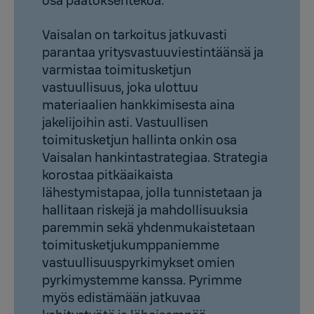
osa päätöksentekoa.
Vaisalan on tarkoitus jatkuvasti
parantaa yritysvastuuviestintäänsä ja
varmistaa toimitusketjun
vastuullisuus, joka ulottuu
materiaalien hankkimisesta aina
jakelijoihin asti. Vastuullisen
toimitusketjun hallinta onkin osa
Vaisalan hankintastrategiaa. Strategia
korostaa pitkäaikaista
lähestymistapaa, jolla tunnistetaan ja
hallitaan riskejä ja mahdollisuuksia
paremmin sekä yhdenmukaistetaan
toimitusketjukumppaniemme
vastuullisuuspyrkimykset omien
pyrkimystemme kanssa. Pyrimme
myös edistämään jatkuvaa