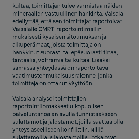
kultaa, toimittajan tulee varmistaa näiden
mineraalien vastuullinen hankinta. Vaisala
edellyttää, että sen toimittajat raportoivat
Vaisalalle CMRT-raportointimallin
mukaisesti kyseisen sitoumuksen ja
alkuperämaat, joista toimittaja on
hankkinut suorasti tai epäsuorasti tinaa,
tantaalia, volframia tai kultaa. Lisäksi
samassa yhteydessä on raportoitava
vaatimustenmukaisuusrakenne, jonka
toimittaja on ottanut käyttöön.
Vaisala analysoi toimittajien
raportointilomakkeet ulkopuolisen
palveluntarjoajan avulla tunnistaakseen
sulattamot ja jalostamot, joilla saattaa olla
yhteys aseelliseen konfliktiin. Niillä
sulattamoilla ja jalostamoilla, jotka ovat