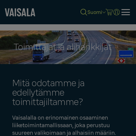
Suomi
Skip
to
main
content
Toimittajat ja alihankkijat
Mitä odotamme ja
edellytämme
toimittajiltamme?
Vaisalalla on erinomainen osaaminen
liiketoimintamallissaan, joka perustuu
suureen valikoimaan ja alhaisiin määriin.