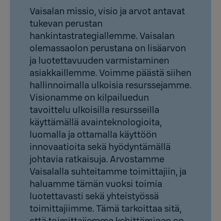
Vaisalan missio, visio ja arvot antavat
tukevan perustan
hankintastrategiallemme. Vaisalan
olemassaolon perustana on lisäarvon
ja luotettavuuden varmistaminen
asiakkaillemme. Voimme päästä siihen
hallinnoimalla ulkoisia resurssejamme.
Visionamme on kilpailuedun
tavoittelu ulkoisilla resursseilla
käyttämällä avainteknologioita,
luomalla ja ottamalla käyttöön
innovaatioita sekä hyödyntämällä
johtavia ratkaisuja. Arvostamme
Vaisalalla suhteitamme toimittajiin, ja
haluamme tämän vuoksi toimia
luotettavasti sekä yhteistyössä
toimittajiimme. Tämä tarkoittaa sitä,