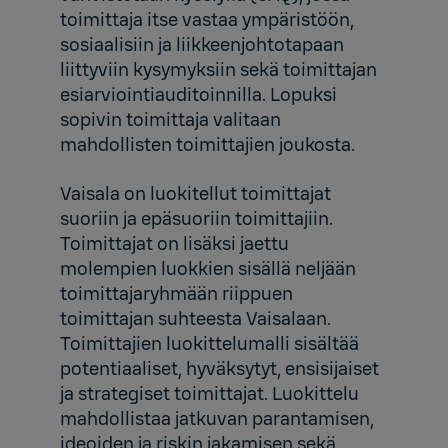
toimittaja itse vastaa ympäristöön,
sosiaalisiin ja liikkeenjohtotapaan
liittyviin kysymyksiin sekä toimittajan
esiarviointiauditoinnilla. Lopuksi
sopivin toimittaja valitaan
mahdollisten toimittajien joukosta.
Vaisala on luokitellut toimittajat
suoriin ja epäsuoriin toimittajiin.
Toimittajat on lisäksi jaettu
molempien luokkien sisällä neljään
toimittajaryhmään riippuen
toimittajan suhteesta Vaisalaan.
Toimittajien luokittelumalli sisältää
potentiaaliset, hyväksytyt, ensisijaiset
ja strategiset toimittajat. Luokittelu
mahdollistaa jatkuvan parantamisen,
ideoiden ja riskin jakamisen sekä