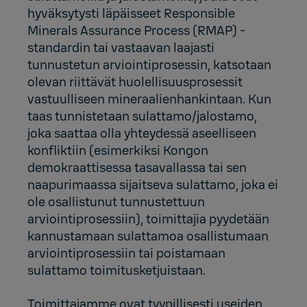
hyväksytysti läpäisseet Responsible
Minerals Assurance Process (RMAP) -
standardin tai vastaavan laajasti
tunnustetun arviointiprosessin, katsotaan
olevan riittävät huolellisuusprosessit
vastuulliseen mineraalienhankintaan. Kun
taas tunnistetaan sulattamo/jalostamo,
joka saattaa olla yhteydessä aseelliseen
konfliktiin (esimerkiksi Kongon
demokraattisessa tasavallassa tai sen
naapurimaassa sijaitseva sulattamo, joka ei
ole osallistunut tunnustettuun
arviointiprosessiin), toimittajia pyydetään
kannustamaan sulattamoa osallistumaan
arviointiprosessiin tai poistamaan
sulattamo toimitusketjuistaan.
Toimittajamme ovat tyypillisesti useiden