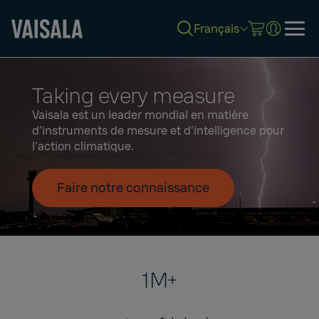
Français
Skip
to
Taking every measure
main
content
Vaisala est un leader mondial en matière
d'instruments de mesure et d'intelligence pour
l'action climatique.
Faire notre connaissance
1M+