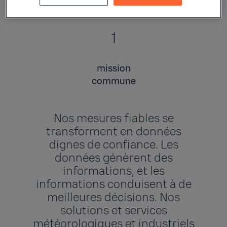
1
mission
commune
Nos mesures fiables se
transforment en données
dignes de confiance. Les
données génèrent des
informations, et les
informations conduisent à de
meilleures décisions. Nos
solutions et services
météorologiques et industriels