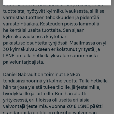
kuten suurin osa lääkinnällisistä ja biologisista
tuotteista, hyötyvät kylmäkuivauksesta, sillä se
varmistaa tuotteen tehokkuuden ja pidentää
varastointiaikaa. Kosteuden poisto lämmöllä
heikentäisi useita tuotteita. Sen sijaan
kylmäkuivauksessa käytetään
pakastusolosuhteita tyhjiössä. Maailmassa on yli
30 kylmäkuivaukseen erikoistunut yritystä, ja
LSNE on tällä hetkellä yksi alan suurimmista
palveluntarjoajista.
Daniel Gabrault on toiminut LSNE:n
tehdasinsinöörinä yli kolme vuotta. Tällä hetkellä
hän tarjoaa yleistä tukea tiloille, järjestelmille,
hyödykkeille ja laitteille. Kun hän aloitti
yrityksessä, eri tiloissa oli useita erilaisia
valvontajärjestelmiä. Vuonna 2018 LSNE päätti
standardoida eri tilojen olosuhdevalvonnan