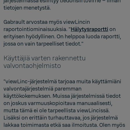
järjestelmässä esiintyy tiedonsiirtovirhe – ilman
tietojen menetystä.
Gabrault arvostaa myös viewLincin
raportointiominaisuuksia. "
Hälytysraportti
on
erityisen hyödyllinen. On helppoa luoda raportti,
jossa on vain tarpeelliset tiedot."
Käyttäjiä varten rakennettu
valvontaohjelmisto
”viewLinc-järjestelmä tarjoaa muita käyttämiäni
valvontajärjestelmiä paremman
käyttökokemuksen. Muissa järjestelmissä tiedot
on joskus varmuuskopioitava manuaalisesti,
mutta tämä ei ole tarpeellista viewLincissä.
Lisäksi on erittäin turhauttavaa, jos järjestelmä
lakkaa toimimasta etkä saa ilmoitusta. Olen myös