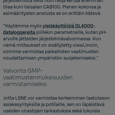
järjestelmistä veisi noin neljä kertaa enemmän
tilaa kuin Vaisalan CAB100. Pienen kokonsa ja
esimääritysten ansiosta se on erittäin kätevä.
"Käytämme myös
yleiskäyttöisiä DL4000-
dataloggereita
joillekin parametreille, kuten pH-
arvolle jätteiden järjestelmävalvonnassa. Kun
nämä mittaukset on sisällytetty viewLinciin,
voimme varmistaa paikallisten vaatimusten
noudattamisen ympäristön suojelemiseksi."
Valvonta GMP-
vaatimustenmukaisuuden
varmistamiseksi
Jotta LSNE voi varmistaa korkeimman laatutason
asiakasyrityksille ja potilaille, sen on läpäistävä
useiden virastojen tarkastuksia sekä lukuisia