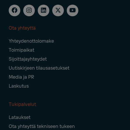
Ota yhteyttä
Footer
Yhteydenottolomake
Navigation
Toimipaikat
Sijoittajayhteydet
Uutiskirjeen tilausasetukset
Media ja PR
Laskutus
Tukipalvelut
Lataukset
Ota yhteyttä tekniseen tukeen