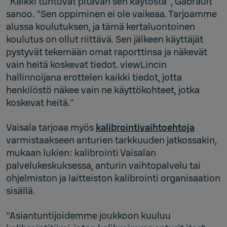
"Kaikki tuntuvat pitävän sen käytöstä", Gabrault
sanoo. "Sen oppiminen ei ole vaikeaa. Tarjoamme
alussa koulutuksen, ja tämä kertaluontoinen
koulutus on ollut riittävä. Sen jälkeen käyttäjät
pystyvät tekemään omat raporttinsa ja näkevät
vain heitä koskevat tiedot. viewLincin
hallinnoijana erottelen kaikki tiedot, jotta
henkilöstö näkee vain ne käyttökohteet, jotka
koskevat heitä."
Vaisala tarjoaa myös
kalibrointivaihtoehtoja
varmistaakseen anturien tarkkuuden jatkossakin,
mukaan lukien: kalibrointi Vaisalan
palvelukeskuksessa, anturin vaihtopalvelu tai
ohjelmiston ja laitteiston kalibrointi organisaation
sisällä.
"Asiantuntijoidemme joukkoon kuuluu