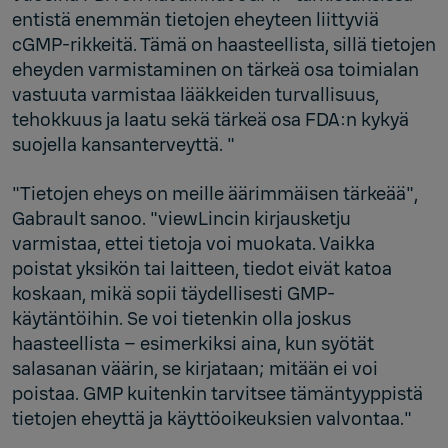
entistä enemmän tietojen eheyteen liittyviä
cGMP-rikkeitä. Tämä on haasteellista, sillä tietojen
eheyden varmistaminen on tärkeä osa toimialan
vastuuta varmistaa lääkkeiden turvallisuus,
tehokkuus ja laatu sekä tärkeä osa FDA:n kykyä
suojella kansanterveyttä. "
"Tietojen eheys on meille äärimmäisen tärkeää",
Gabrault sanoo. "viewLincin kirjausketju
varmistaa, ettei tietoja voi muokata. Vaikka
poistat yksikön tai laitteen, tiedot eivät katoa
koskaan, mikä sopii täydellisesti GMP-
käytäntöihin. Se voi tietenkin olla joskus
haasteellista – esimerkiksi aina, kun syötät
salasanan väärin, se kirjataan; mitään ei voi
poistaa. GMP kuitenkin tarvitsee tämäntyyppistä
tietojen eheyttä ja käyttöoikeuksien valvontaa."