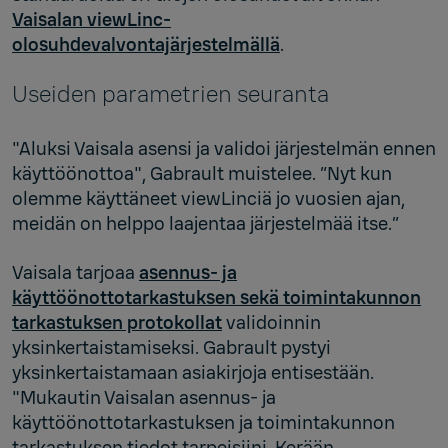
Vaisalan viewLinc-
olosuhdevalvontajärjestelmällä
.
Useiden parametrien seuranta
"Aluksi Vaisala asensi ja validoi järjestelmän ennen
käyttöönottoa", Gabrault muistelee. “Nyt kun
olemme käyttäneet viewLinciä jo vuosien ajan,
meidän on helppo laajentaa järjestelmää itse.”
Vaisala tarjoaa
asennus- ja
käyttöönottotarkastuksen sekä toimintakunnon
tarkastuksen protokollat
validoinnin
yksinkertaistamiseksi. Gabrault pystyi
yksinkertaistamaan asiakirjoja entisestään.
"Mukautin Vaisalan asennus- ja
käyttöönottotarkastuksen ja toimintakunnon
tarkastuksen tiedot tarpeisiini. Kerään