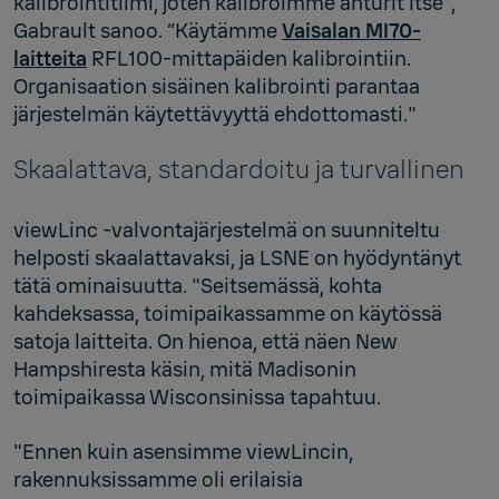
kalibrointitiimi, joten kalibroimme anturit itse",
Gabrault sanoo. “Käytämme
Vaisalan MI70-
laitteita
RFL100-mittapäiden kalibrointiin.
Organisaation sisäinen kalibrointi parantaa
järjestelmän käytettävyyttä ehdottomasti."
Skaalattava, standardoitu ja turvallinen
viewLinc ‑valvontajärjestelmä on suunniteltu
helposti skaalattavaksi, ja LSNE on hyödyntänyt
tätä ominaisuutta. "Seitsemässä, kohta
kahdeksassa, toimipaikassamme on käytössä
satoja laitteita. On hienoa, että näen New
Hampshiresta käsin, mitä Madisonin
toimipaikassa Wisconsinissa tapahtuu.
"Ennen kuin asensimme viewLincin,
rakennuksissamme oli erilaisia