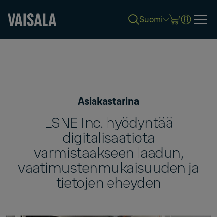
Suomi
Skip
to
main
content
Asiakastarina
LSNE Inc. hyödyntää
digitalisaatiota
varmistaakseen laadun,
vaatimustenmukaisuuden ja
tietojen eheyden