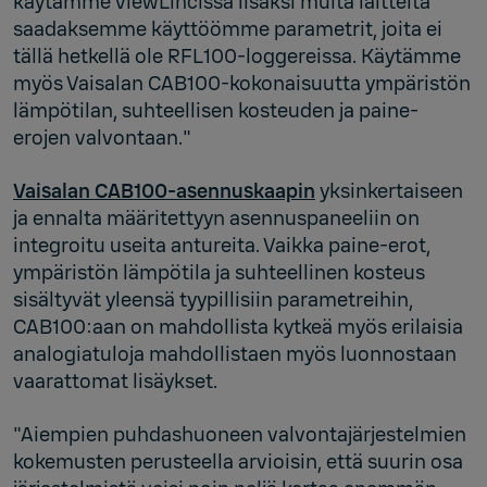
käytämme viewLincissä lisäksi muita laitteita
saadaksemme käyttöömme parametrit, joita ei
tällä hetkellä ole RFL100-loggereissa. Käytämme
myös Vaisalan CAB100-kokonaisuutta ympäristön
lämpötilan, suhteellisen kosteuden ja paine-
erojen valvontaan."
Vaisalan CAB100-asennuskaapin
yksinkertaiseen
ja ennalta määritettyyn asennuspaneeliin on
integroitu useita antureita. Vaikka paine-erot,
ympäristön lämpötila ja suhteellinen kosteus
sisältyvät yleensä tyypillisiin parametreihin,
CAB100:aan on mahdollista kytkeä myös erilaisia
analogiatuloja mahdollistaen myös luonnostaan
vaarattomat lisäykset.
"Aiempien puhdashuoneen valvontajärjestelmien
kokemusten perusteella arvioisin, että suurin osa