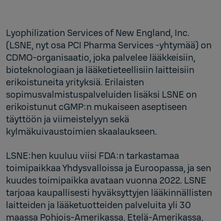
Lyophilization Services of New England, Inc.
(LSNE, nyt osa PCI Pharma Services -yhtymää) on
CDMO-organisaatio, joka palvelee lääkkeisiin,
bioteknologiaan ja lääketieteellisiin laitteisiin
erikoistuneita yrityksiä. Erilaisten
sopimusvalmistuspalveluiden lisäksi LSNE on
erikoistunut cGMP:n mukaiseen aseptiseen
täyttöön ja viimeistelyyn sekä
kylmäkuivaustoimien skaalaukseen.
LSNE:hen kuuluu viisi FDA:n tarkastamaa
toimipaikkaa Yhdysvalloissa ja Euroopassa, ja sen
kuudes toimipaikka avataan vuonna 2022. LSNE
tarjoaa kaupallisesti hyväksyttyjen lääkinnällisten
laitteiden ja lääketuotteiden palveluita yli 30
maassa Pohjois-Amerikassa, Etelä-Amerikassa,