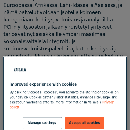
Euroopassa, Afrikassa, Lähi-Idässä ja Aasiassa, ja
nämä palvelut voidaan jaotella kolmeen
kategoriaan: kehitys, valmistus ja analytiikka.
PCI:n yritysoston jälkeen yhdistetyt yritykset
tarjoavat nyt asiakkaille ympäri maailmaa
kokonaisvaltaisia integroituja
sopimusvalmistuspalveluita, kuten kehitystä ja
valmistusta, kliinisiin kokeisiin liittyviä palveluita
ja kaupallisia pakkauksia.
Vaikka LSNE tarjoaa useita palveluita, kuten
emulsioiden, suspensioiden, liposomien,
Improved experience with cookies
polymeeri-nanopartikkelien tai lipidi-
By clicking “Accept all cookies”, you agree to the storing of cookies on
your device. Cookies gather visitor statistics, enhance site usage, and
nanopartikkelien formulointiprosesseja, se on
assist our marketing efforts. More information in Vaisala's
Privacy
markkinajohtaja kylmäkuivauksessa, jossa
policy
biologiset aineet stabiloidaan pakastamalla ja
jäätynyt vesi sublimoidaan tuotteesta
Manage settings
Accept all cookies
suurtyhjiössä. Liuoksessa heikentyvät tuotteet,