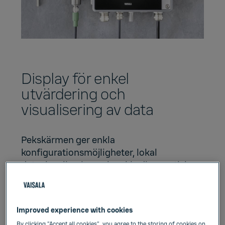
Display för enkel
utvärdering och
visualisering av data
Pekskärmen ger enkla
konfigurationsmöjligheter, lokal
datavisualisering och enkla diagnostiska
data. Utför underhållsarbete på fältet
samtidigt som du inspekterar
processförhållandena. Analysera historisk
Improved experience with cookies
data från trendvyn och använd
By clicking “Accept all cookies”, you agree to the storing of cookies on