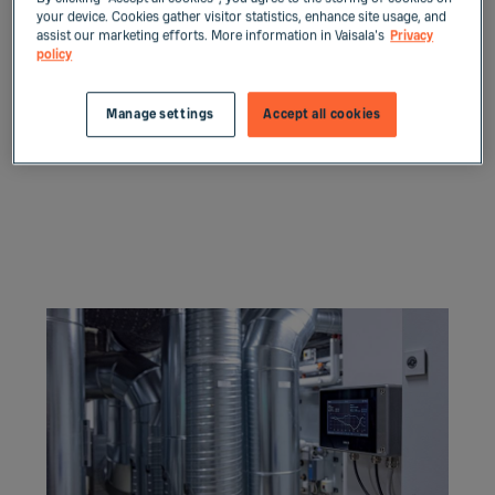
händelseloggen för att undersöka
your device. Cookies gather visitor statistics, enhance site usage, and
processfel. Lokal datalagring i
assist our marketing efforts. More information in Vaisala's
Privacy
policy
transmittern är användbart i de fall
där automationssystem inte arkiverar
data.
Manage settings
Accept all cookies