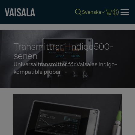
Svenska
Skip
to
main
content
Transmittrar i Indigo500-
serien
Universaltransmitter för Vaisalas Indigo-
kompatibla prober