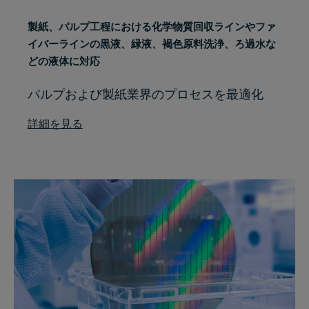
製紙、パルプ工程における化学物質回収ラインや
ファ
イバーラインの
黒液、緑液、
褐色原料洗浄、
ろ過水
な
どの液体に対応
パルプおよび製紙業界のプロセスを最適化
詳細を見る