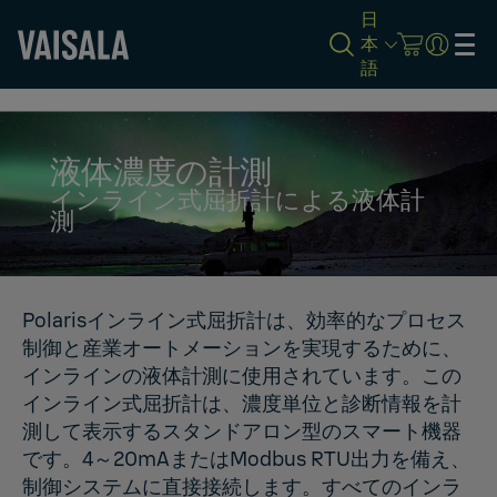
日
本
語
Skip
to
main
content
液体濃度の計測
インライン式屈折計による液体計
測
Polarisインライン式屈折計は、効率的なプロセス
制御と産業オートメーションを実現するために、
インラインの液体計測に使用されています。この
インライン式屈折計は、濃度単位と診断情報を計
測して表示するスタンドアロン型のスマート機器
です。4～20mAまたはModbus RTU出力を備え、
制御システムに直接接続します。すべてのインラ