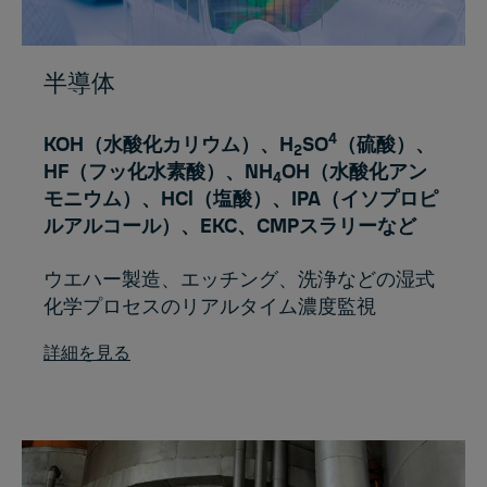
半導体
4
KOH（水酸化カリウム）、H
SO
（硫酸）、
2
HF（フッ化水素酸）、NH
OH（水酸化アン
4
モニウム）、HCl（塩酸）、IPA（イソプロピ
ルアルコール）、EKC、CMPスラリーなど
ウエハー製造、エッチング、洗浄などの湿式
化学プロセスのリアルタイム濃度監視
詳細を見る