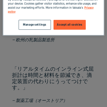
た。体積流量と濁度のメーターを
your device. Cookies gather visitor statistics, enhance site usage, and
インライン式屈折計に取り替える
assist our marketing efforts. More information in Vaisala's
Privacy
policy
ことで、切り替え時間を法定最小
値の5分に短縮して、廃棄物を3分
Manage settings
Accept all cookies
の2削減できました。」
– 欧州の乳製品製造所
「リアルタイムのインライン式屈
折計は時間と材料を節減でき、滴
定装置の代わりにうってつけで
す。」
– 製薬工場（オーストリア）