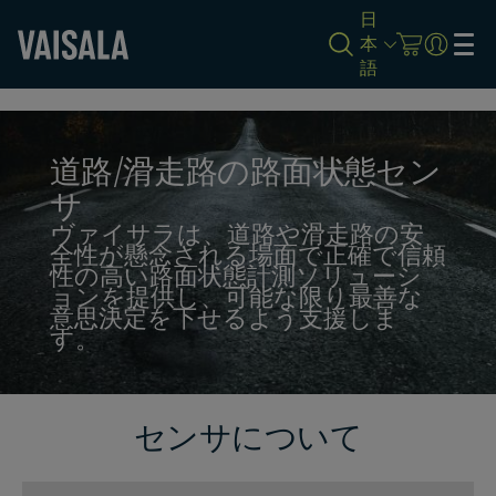
日
本
語
Skip
to
main
content
道路/滑走路の路面状態セン
サ
ヴァイサラは、道路や滑走路の安
全性が懸念される場面で正確で信頼
性の高い路面状態計測ソリューシ
ョンを提供し、可能な限り最善な
意思決定を下せるよう支援しま
す。
センサについて