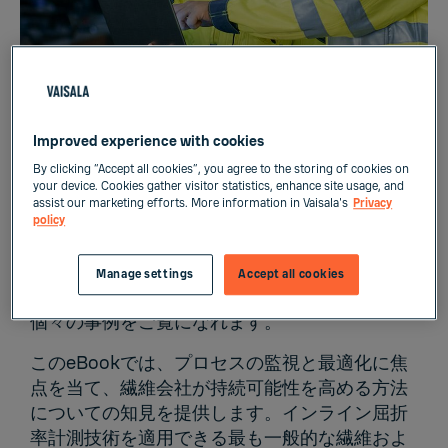
環境への影響を減らす
Improved experience with cookies
By clicking “Accept all cookies”, you agree to the storing of cookies on
your device. Cookies gather visitor statistics, enhance site usage, and
assist our marketing efforts. More information in Vaisala's
Privacy
policy
このeBookをダウンロード
することで、化学繊
維および織物繊維産業におけるさまざまなアプ
Manage settings
Accept all cookies
リケーション制御要素の検査に関する概要と
個々の事例をご覧になれます。
このeBookでは、プロセスの監視と最適化に焦
点を当て、繊維会社が持続可能性を高める方法
についての知見を提供します。インライン屈折
率計測技術を適用できる最も一般的な繊維およ