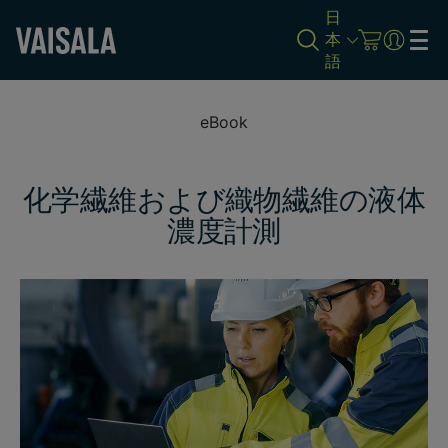
日
本
語
Skip
to
eBook
main
content
化学繊維および織物繊維の液体
濃度計測