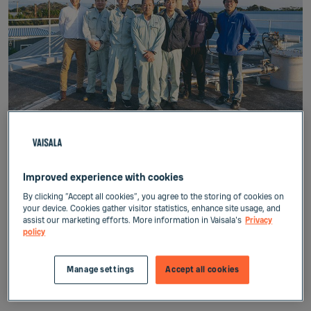
Improved experience with cookies
三浦半島
By clicking “Accept all cookies”, you agree to the storing of cookies on
Japan
your device. Cookies gather visitor statistics, enhance site usage, and
assist our marketing efforts. More information in Vaisala's
Privacy
policy
Published:
Feb 18, 2021
Manage settings
Accept all cookies
バイオガス精製