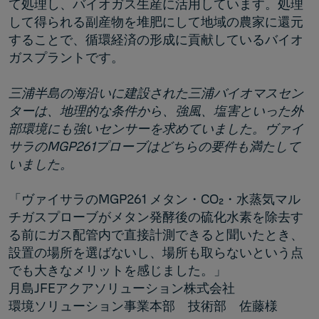
て処理し、バイオガス生産に活用しています。処理
して得られる副産物を堆肥にして地域の農家に還元
することで、循環経済の形成に貢献しているバイオ
ガスプラントです。
三浦半島の海沿いに建設された三浦バイオマスセン
ターは、地理的な条件から、強風、塩害といった外
部環境にも強いセンサーを求めていました。ヴァイ
サラのMGP261プローブはどちらの要件も満たして
いました。
「ヴァイサラのMGP261 メタン・CO₂・水蒸気マル
チガスプローブがメタン発酵後の硫化水素を除去す
る前にガス配管内で直接計測できると聞いたとき、
設置の場所を選ばないし、場所も取らないという点
でも大きなメリットを感じました。」
月島JFEアクアソリューション株式会社
環境ソリューション事業本部 技術部 佐藤様