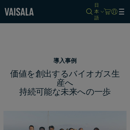
日
本
語
Skip
to
main
content
導入事例
価値を創出するバイオガス生
産へ
持続可能な未来への一歩