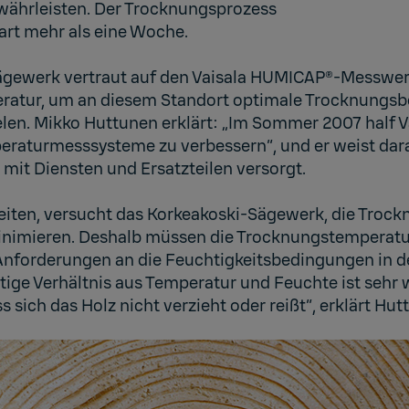
währleisten. Der Trocknungsprozess
art mehr als eine Woche.
ägewerk vertraut auf den Vaisala HUMICAP®-Messwe
ratur, um an diesem Standort optimale Trocknungsb
elen. Mikko Huttunen erklärt: „Im Sommer 2007 half V
raturmesssysteme zu verbessern“, und er weist darau
mit Diensten und Ersatzteilen versorgt.
beiten, versucht das Korkeakoski-Sägewerk, die Trock
nimieren. Deshalb müssen die Trocknungstemperatur
 Anforderungen an die Feuchtigkeitsbedingungen in
htige Verhältnis aus Temperatur und Feuchte ist sehr
s sich das Holz nicht verzieht oder reißt“, erklärt Hut