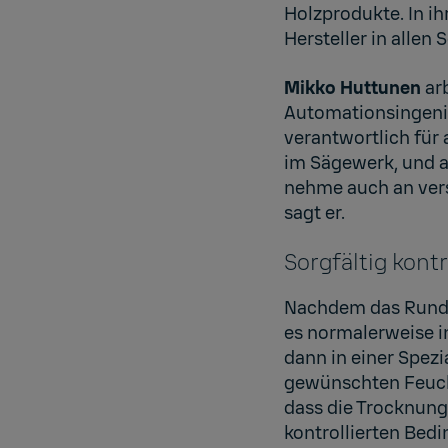
Holzprodukte. In i
Hersteller in allen
Mikko Huttunen
arb
Automationsingenie
verantwortlich für
im Sägewerk, und a
nehme auch an vers
sagt er.
Sorgfältig kont
Nachdem das Rundh
es normalerweise i
dann in einer Spez
gewünschten Feuchte
dass die Trocknung
kontrollierten Bedi