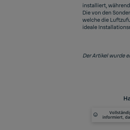
installiert, währe
Die von den Sonde
welche die Luftzuf
ideale Installatio
Der Artikel wurde e
Ha
Vollständi
informiert, d