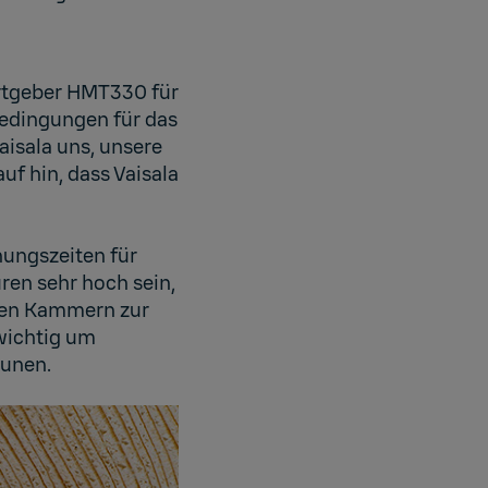
rtgeber HMT330 für
edingungen für das
aisala uns, unsere
f hin, dass Vaisala
nungszeiten für
en sehr hoch sein,
 den Kammern zur
 wichtig um
tunen.