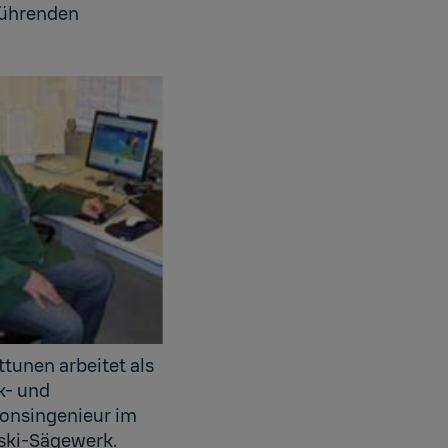
 führenden
tunen arbeitet als
k- und
onsingenieur im
ski-Sägewerk.