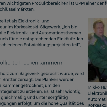
hren wichtigsten Produktbereichen ist UPM einer der
 Schlüsselmärkten.
eitet als Elektronik- und
ur im Korkeakoski-Sägewerk. „Ich bin
 alle Elektronik- und Automationsthemen
uch für die entsprechenden Einkäufe. Ich
chiedenen Entwicklungsprojekten teil“,
rollierte Trockenkammern
olz zum Sägewerk gebracht wurde, wird
n Bretter zersägt. Die Planken werden
ialkammer getrocknet, um den
Mikko Hut
gehalt zu erzielen. Es ist sehr wichtig,
Elektroni
 gleichmäßig und unter sorgfältig
Automati
ngungen erfolgt, um die hohe Qualität des
Korkeako