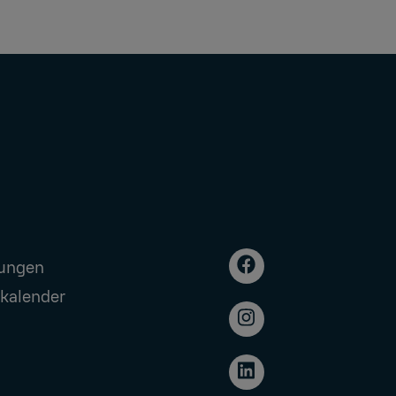
tungen
nkalender