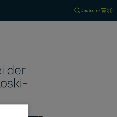
Deutsch
i der
oski-