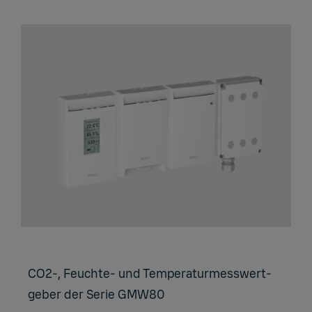
CO2-, Feuch­te- und Tem­pe­ra­tur­mess­wert­
ge­ber der Serie GMW80