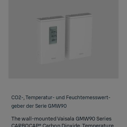
CO2-, Tem­pe­ra­tur- und Feuch­te­mess­wert­
ge­ber der Serie GMW90
The wall-mounted Vaisala GMW90 Series
CARBOCAP® Carbon Dioxide, Temperature