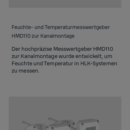
Feuch­te- und Tem­pe­ra­tur­mess­wert­ge­ber
HM­D110 zur Ka­nal­mon­ta­ge
Der hochpräzise Messwertgeber HMD110
zur Kanalmontage wurde entwickelt, um
Feuchte und Temperatur in HLK-Systemen
zu messen.