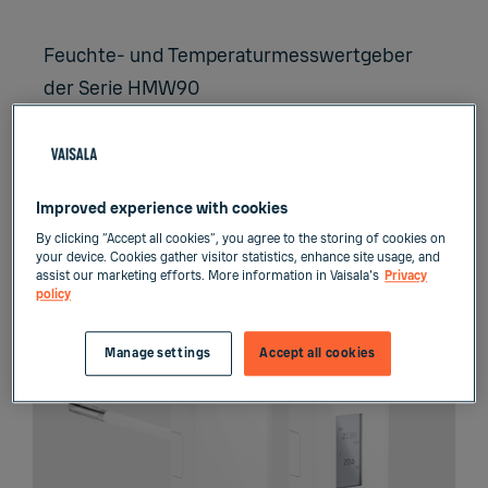
Feuch­te- und Tem­pe­ra­tur­mess­wert­ge­ber
der Serie HMW90
Typische Anwendungsbereiche sind
Museen und Archive, Produktions- und
Lagereinrichtungen, Rechenzentren,
Improved experience with cookies
Labors und Testumgebungen.
By clicking “Accept all cookies”, you agree to the storing of cookies on
your device. Cookies gather visitor statistics, enhance site usage, and
assist our marketing efforts. More information in Vaisala's
Privacy
policy
Manage settings
Accept all cookies