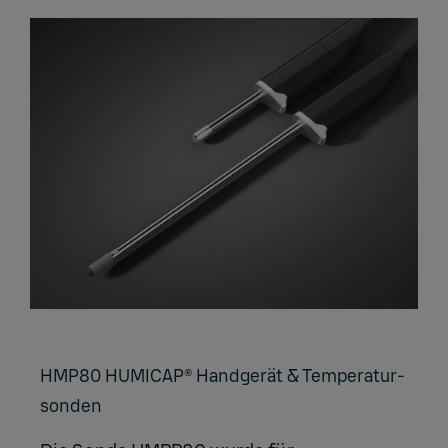
HMP80 HU­MI­CAP® Hand­ge­rät & Tem­pe­ra­tur­
son­den