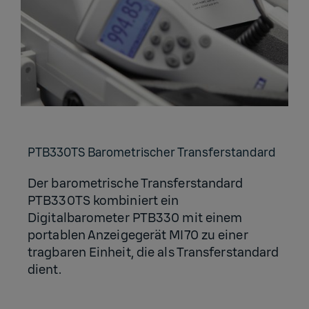
PT­B330TS Ba­ro­me­tri­scher Trans­fer­stan­dard
Der barometrische Transferstandard
PTB330TS kombiniert ein
Digitalbarometer PTB330 mit einem
portablen Anzeigegerät MI70 zu einer
tragbaren Einheit, die als Transferstandard
dient.