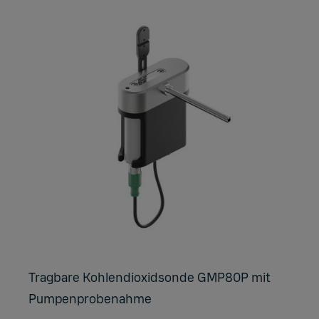
Trag­ba­re Koh­len­di­oxid­son­de GMP80P mit
Pum­pen­pro­be­nah­me