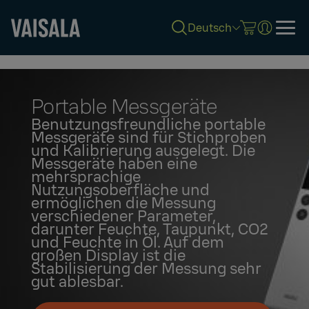
Deutsch
Skip
to
main
content
Portable Messgeräte
Benutzungsfreundliche portable
Messgeräte sind für Stichproben
und Kalibrierung ausgelegt. Die
Messgeräte haben eine
mehrsprachige
Nutzungsoberfläche und
ermöglichen die Messung
verschiedener Parameter,
darunter Feuchte, Taupunkt, CO2
und Feuchte in Öl. Auf dem
großen Display ist die
Stabilisierung der Messung sehr
gut ablesbar.