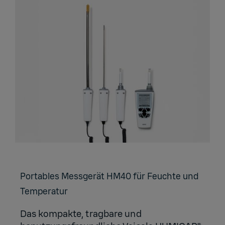
Por­ta­bles Mess­ge­rät HM40 für Feuch­te und
Tem­pe­ra­tur
Das kompakte, tragbare und