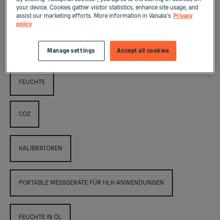
your device. Cookies gather visitor statistics, enhance site usage, and
assist our marketing efforts. More information in Vaisala's
Privacy
- ALLE -
policy
TEMPERATUR
Manage settings
Accept all cookies
FEUCHTE
CO2
KALIBRATOREN
PORTABLE MESSGERÄTE FÜR HLK-ANWENDUNGEN
FEUCHTE IN ÖL