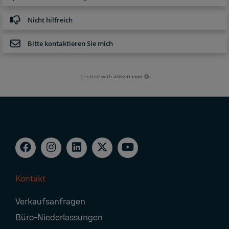
Nicht hilfreich
Bitte kontaktieren Sie mich
Created with
askem.com
Kontakt
Footer
Verkaufsanfragen
Navigation
Büro-Niederlassungen