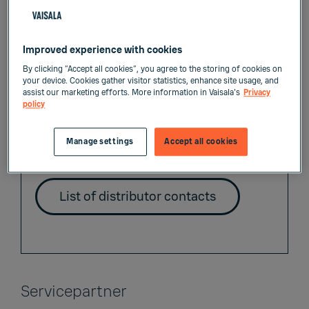
Distributors
Improved experience with cookies
By clicking “Accept all cookies”, you agree to the storing of cookies on
List of Liquid Measurements Distributors
your device. Cookies gather visitor statistics, enhance site usage, and
assist our marketing efforts. More information in Vaisala's
Privacy
policy
Industrial liquid concentration measurements
Semiconductor liquid concentration measurements
Manage settings
Accept all cookies
List of distributor contacts
Servicepartner