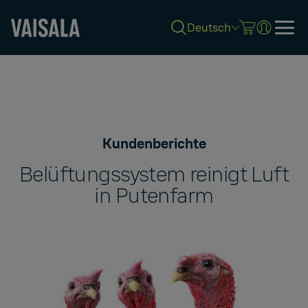
Deutsch
Skip
to
main
content
Kundenberichte
Belüftungssystem reinigt Luft
in Putenfarm