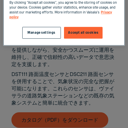
By clicking “Accept all cookies”, you agree to the storing of cookies on
ヴァイサラの次世代の堅牢で耐久性の高い路
your device. Cookies gather visitor statistics, enhance site usage, and
面状態センサは、世界中の陸上交通組織で活
assist our marketing efforts. More information in Vaisala's
Privacy
用されています。
policy
DSC211 路面センサは簡単に設置でき、コス
Manage settings
Accept all cookies
ト効率が良く、複雑さがありません。24時間
365日、あらゆる気象状況における道路情報
を提供しながら、安全かつスムーズに運用を
維持し、正確で信頼性の高いデータで意思決
定を支援します。
DST111 路面温度センサとDSC211 路面センサ
を併用することで、気象状況の完全な把握が
可能になります。これらのセンサは、ヴァイ
サラの道路気象ステーションなどの既存の気
象システムと簡単に統合できます。
カタログ（PDF）をダウンロード