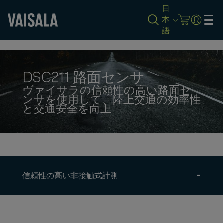
日
本
語
Skip
to
main
content
DSC211 路面センサ
ヴァイサラの信頼性の高い路面セ
ンサを使用して、陸上交通の効率性
と交通安全を向上
信頼性の高い非接触式計測