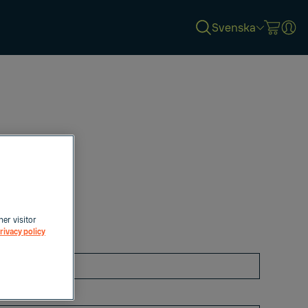
Svenska
her visitor
rivacy policy