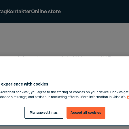
tag
Kontakter
Online store
Hur kan vi hjälpa till?
 experience with cookies
n direkt till rätt kontakt på Vaisala.
“Accept all cookies”, you agree to the storing of cookies on your device. Cookies gat
enhance site usage, and assist our marketing efforts. More information in Vaisala's
P
Manage settings
Accept all cookies