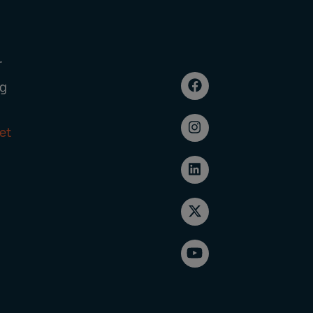
r
g
et