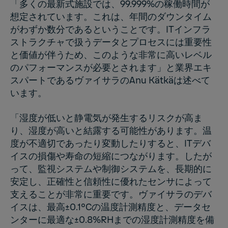
「多くの最新式施設では、99.999%の稼働時間が
想定されています。これは、年間のダウンタイム
がわずか数分であるということです。ITインフラ
ストラクチャで扱うデータとプロセスには重要性
と価値が伴うため、このような非常に高いレベル
のパフォーマンスが必要とされます」と業界エキ
スパートであるヴァイサラのAnu Kätkäは述べて
います。
「湿度が低いと静電気が発生するリスクが高ま
り、湿度が高いと結露する可能性があります。温
度が不適切であったり変動したりすると、ITデバ
イスの損傷や寿命の短縮につながります。したが
って、監視システムや制御システムを、長期的に
安定し、正確性と信頼性に優れたセンサによって
支えることが非常に重要です。ヴァイサラのデバ
イスは、最高±0.1°Cの温度計測精度と、データセ
ンターに最適な±0.8%RHまでの湿度計測精度を備