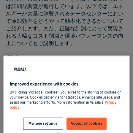
は詳細な調査が進行しています。以下では、エネ
ルギーが大量に消費されるデータセンターにおい
て冷却効率をどうやって効率化できるかについて
ご紹介します。また、正確な計測によって実現さ
れる大幅なコスト削減と環境パフォーマンスの向
上についてもご説明します。
背景
グラスゴーで開催されたCOP26 気候交渉の代表者
は、憂慮すべき知らせを携えて帰国することとな
Improved experience with cookies
りました。GHG排出量の削減に対して各国が定め
By clicking “Accept all cookies”, you agree to the storing of cookies on
る貢献（NDC）の目標値を合計しても、地球温暖
your device. Cookies gather visitor statistics, enhance site usage, and
化を産業革命前の水準から+1.5°Cまでに抑えるに
assist our marketing efforts. More information in Vaisala's
Privacy
policy
は不十分であるいうことです。そのため、国や組
織はネットゼロの目標を達成するための緊急策を
Manage settings
Accept all cookies
模索しています。