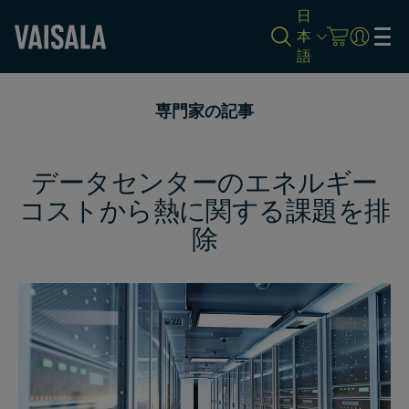
日
本
語
Skip
to
専門家の記事
main
content
データセンターのエネルギー
コストから熱に関する課題を排
除