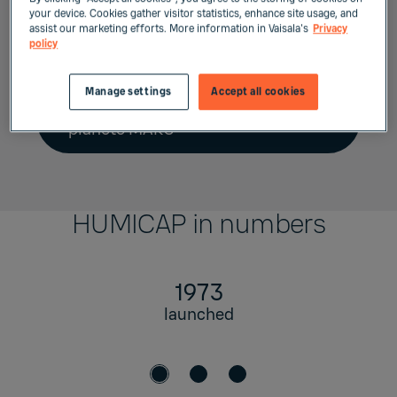
la planète MARS depuis les années 1990.
your device. Cookies gather visitor statistics, enhance site usage, and
assist our marketing efforts. More information in Vaisala's
Privacy
policy
Manage settings
Accept all cookies
Le voyage de l'HUMICAP vers la
planète MARS
HUMICAP in numbers
1973
launched