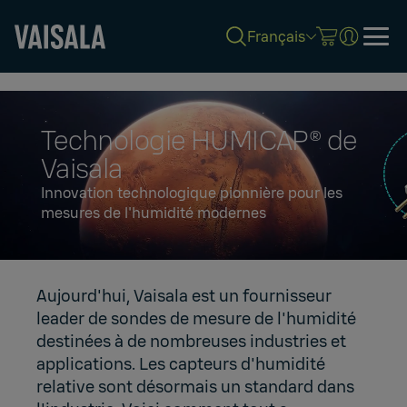
Français
Skip
to
main
content
Technologie HUMICAP® de
Vaisala
Innovation technologique pionnière pour les
mesures de l'humidité modernes
Aujourd'hui, Vaisala est un fournisseur
leader de sondes de mesure de l'humidité
destinées à de nombreuses industries et
applications. Les capteurs d'humidité
relative sont désormais un standard dans