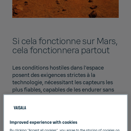
Si cela fonctionne sur Mars,
cela fonctionnera partout
Les conditions hostiles dans l'espace
posent des exigences strictes à la
technologie, nécessitant les capteurs les
plus fiables, capables de les endurer sans
dommage. Il est strictement impossible de
s'aventurer sur un tel terrain avec
n'importe quel instrument. C'est pourquoi,
il était évident de choisir des produits
Improved experience with cookies
HUMICAP pour mesurer les conditions sur
By clicking “Accept all cookies”, you agree to the storing of cookies on