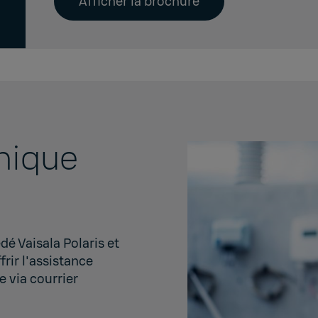
Afficher la brochure
nique
é Vaisala Polaris et
rir l'assistance
me
via courrier