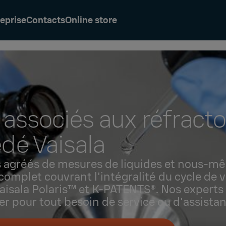
eprise
Contacts
Online store
 associés aux réfract
dé Vaisala
s agréés de mesures de liquides et nous-
 complet couvrant l'intégralité du cycle de v
aisala Polaris™ et K‑PATENTS®. Nos experts
 pour tout besoin de service ou d'assistan