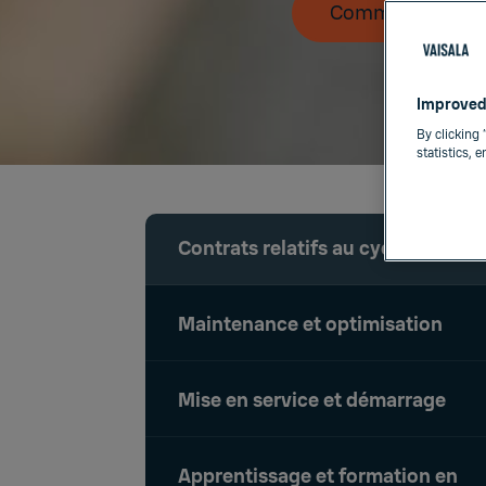
Commande en lig
Improved
By clicking 
statistics, 
Contrats relatifs au cycle de vie
Maintenance et optimisation
Mise en service et démarrage
Apprentissage et formation en