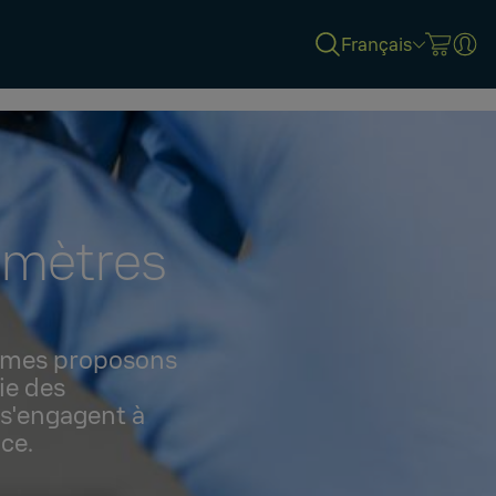
Français
omètres
mêmes proposons
ie des
 s'engagent à
ce.