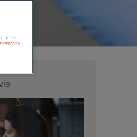
her visitor
rivacy policy
vie