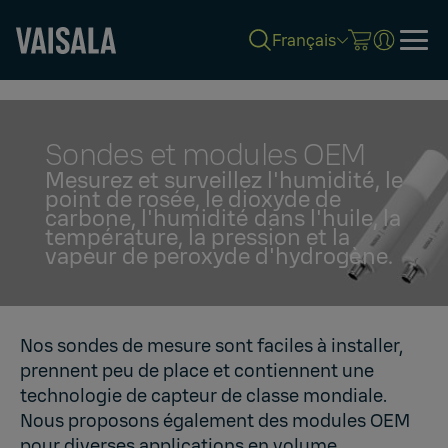
Français
Skip
to
main
content
Sondes et modules OEM
Mesurez et surveillez l'humidité, le
point de rosée, le dioxyde de
carbone, l'humidité dans l'huile, la
température, la pression et la
vapeur de peroxyde d'hydrogène.
Nos sondes de mesure sont faciles à installer,
prennent peu de place et contiennent une
technologie de capteur de classe mondiale.
Nous proposons également des modules OEM
pour diverses applications en volume.