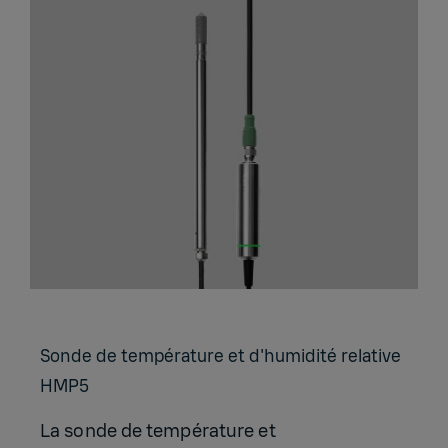
Sonde de tem­pé­ra­ture et d'hu­mi­dité rela­tive
HMP5
La sonde de température et