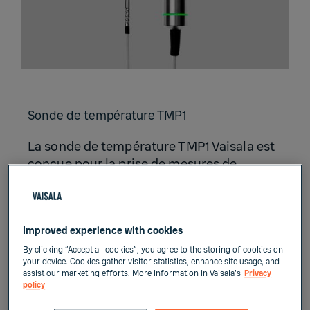
Sonde de tem­pé­ra­ture TMP1
La sonde de température TMP1 Vaisala est
conçue pour la prise de mesures de
température exigeantes dans des
applications industrielles telles que
l'industrie pharmaceutique et les
Improved experience with cookies
laboratoires d'étalonnage, où la précision
et la robustesse sont des facteurs
By clicking “Accept all cookies”, you agree to the storing of cookies on
your device. Cookies gather visitor statistics, enhance site usage, and
essentiels.
assist our marketing efforts. More information in Vaisala's
Privacy
policy