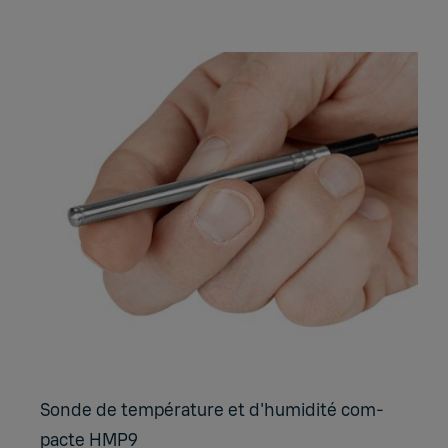
Sonde de tem­pé­ra­ture et d'hu­mi­dité com­
pacte HMP9