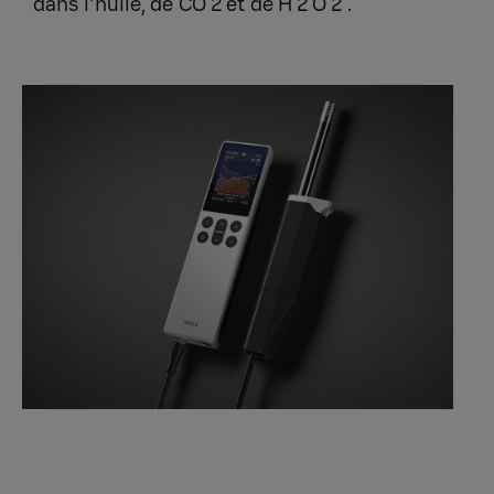
dans l'huile, de CO 2 et de H 2 O 2 .