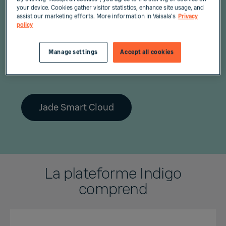
analysez les données historiques et
your device. Cookies gather visitor statistics, enhance site usage, and
assist our marketing efforts. More information in Vaisala's
Privacy
recevez des alertes pour les situations
policy
critiques, où que vous soyez. Simplifiez les
opérations, améliorez l'efficacité et prenez
Manage settings
Accept all cookies
des décisions éclairées grâce à la
surveillance à distance.
Jade Smart Cloud
La plateforme Indigo
comprend