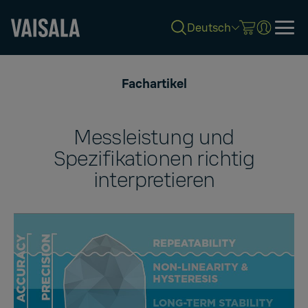
Deutsch
Skip
to
Fachartikel
main
content
Messleistung und
Spezifikationen richtig
interpretieren