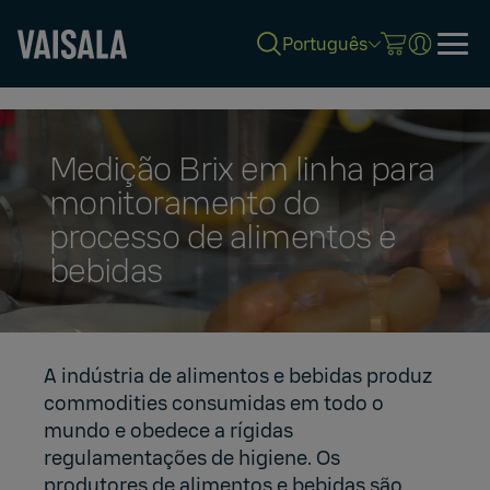
Português
Skip
to
main
content
Medição Brix em linha para
monitoramento do
processo de alimentos e
bebidas
A indústria de alimentos e bebidas produz
commodities consumidas em todo o
mundo e obedece a rígidas
regulamentações de higiene. Os
produtores de alimentos e bebidas são