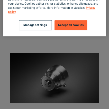
aparelho garante maior eficiência nos
your device. Cookies gather visitor statistics, enhance site usage, and
processos, uso sustentável de recursos e
assist our marketing efforts. More information in Vaisala's
Privacy
policy
rendimento maximizado, além de eliminar
remoções dispendiosas de produtos do
Manage settings
Accept all cookies
mercado.