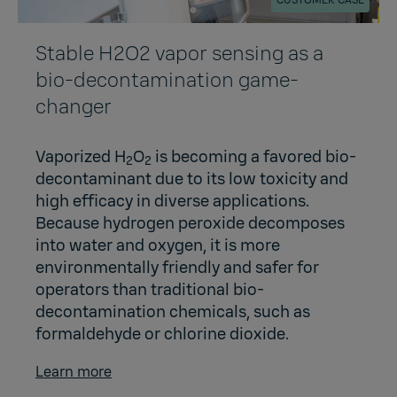
CUSTOMER CASE
Stable H2O2 vapor sensing as a
bio-decontamination game-
changer
Vaporized H
O
is becoming a favored bio-
2
2
decontaminant due to its low toxicity and
high efficacy in diverse applications.
Because hydrogen peroxide decomposes
into water and oxygen, it is more
environmentally friendly and safer for
operators than traditional bio-
decontamination chemicals, such as
formaldehyde or chlorine dioxide.
Learn more