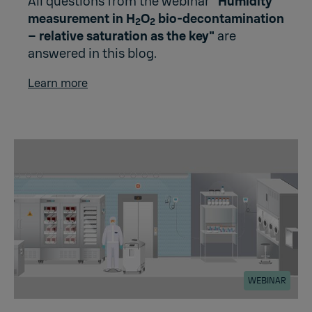
All questions from the webinar "
Humidity
measurement in H
O
bio-decontamination
2
2
– relative saturation as the key"
are
answered in this blog.
Learn more
WEBINAR