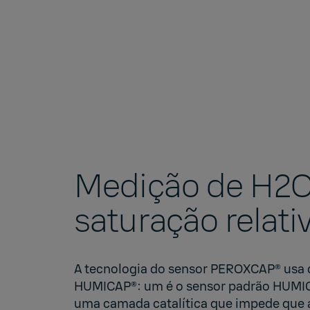
Medição de H2O
saturação relati
A
tecnologia do sensor PEROXCAP®
usa 
HUMICAP®
: um é o sensor padrão HUMICA
uma camada catalítica que impede que 