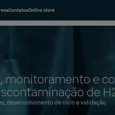
resa
Contatos
Online store
, monitoramento e co
escontaminação de H
es, desenvolvimento de ciclo e validação