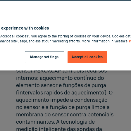
 experience with cookies
“Accept all cookies”, you agree to the storing of cookies on your device. Cookies gat
enhance site usage, and assist our marketing efforts. More information in Vaisala's
P
Para manter a precisão em diversos
Manage settings
Accept all cookies
processos de biodescontaminação, o
sensor
PEROXCAP
tem dois recursos
internos: aquecimento contínuo do
elemento sensor e funções de purga
(intervalos rápidos de aquecimento). O
aquecimento impede a condensação
no sensor e a função de purga limpa a
membrana do sensor contra potenciais
contaminantes. A tecnologia de
medição inteligente das
sondas da