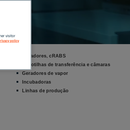
her visitor
rivacy policy
Isoladores, cRABS
Escotilhas de transferência e câmaras
Geradores de vapor
Incubadoras
Linhas de produção