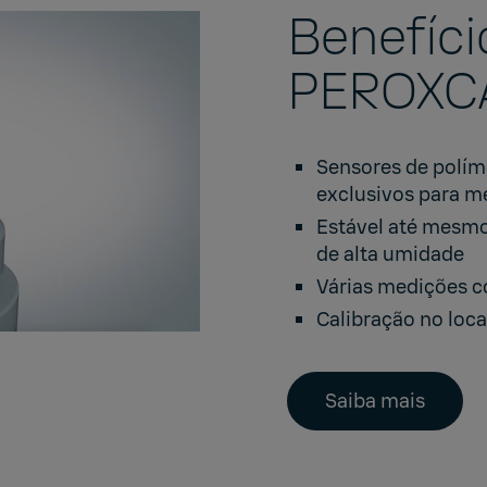
Benefíci
PEROXC
Sensores de polím
exclusivos para m
Estável até mesm
de alta umidade
Várias medições c
Calibração no loca
Saiba mais