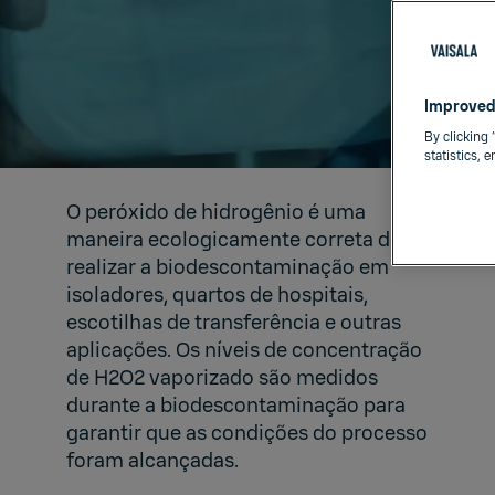
Improved
By clicking 
statistics, 
O peróxido de hidrogênio é uma
maneira ecologicamente correta de
realizar a
biodescontaminação
em
isoladores, quartos de hospitais,
escotilhas de transferência e outras
aplicações. Os níveis de concentração
de H2O2 vaporizado são medidos
durante a biodescontaminação para
garantir que as condições do processo
foram alcançadas.