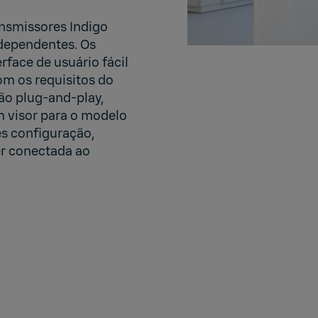
ansmissores Indigo
ndependentes. Os
face de usuário fácil
om os requisitos do
o plug-and-play,
m visor para o modelo
es configuração,
er conectada ao