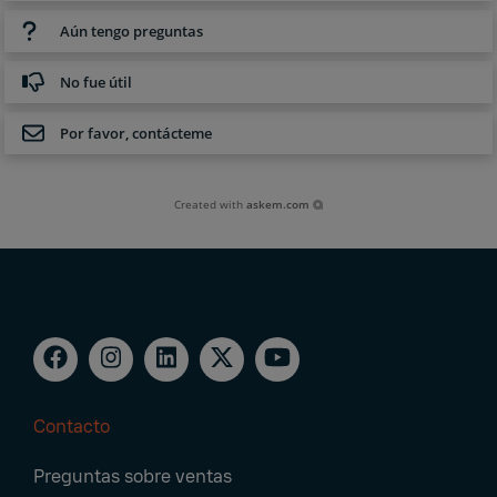
Aún tengo preguntas
No fue útil
Por favor, contácteme
Created with
askem.com
Contacto
Footer
Preguntas sobre ventas
Navigation