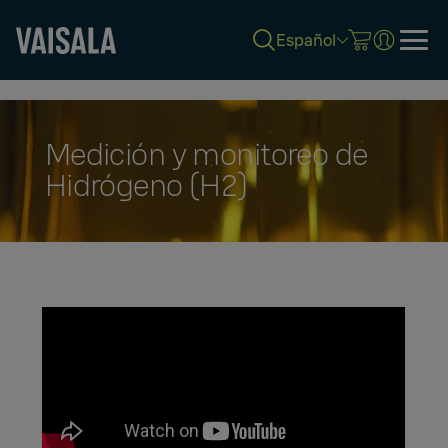
Español
Skip
to
main
content
Medición y monitoreo de
Hidrógeno (H2)