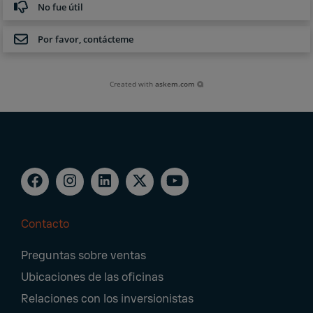
No fue útil
Por favor, contácteme
Created with
askem.com
Contacto
Footer
Preguntas sobre ventas
Navigation
Ubicaciones de las oficinas
Relaciones con los inversionistas