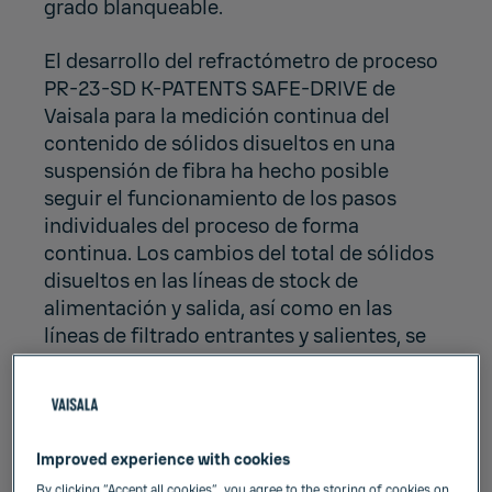
grado blanqueable.
El desarrollo del refractómetro de proceso
PR-23-SD K-PATENTS SAFE-DRIVE de
Vaisala para la medición continua del
contenido de sólidos disueltos en una
suspensión de fibra ha hecho posible
seguir el funcionamiento de los pasos
individuales del proceso de forma
continua. Los cambios del total de sólidos
disueltos en las líneas de stock de
alimentación y salida, así como en las
líneas de filtrado entrantes y salientes, se
pueden detectar de inmediato.
Una vez que un molino tiene el número
adecuado de mediciones de total sólidos
Improved experience with cookies
disueltos en línea, puede calcular y
By clicking “Accept all cookies”, you agree to the storing of cookies on