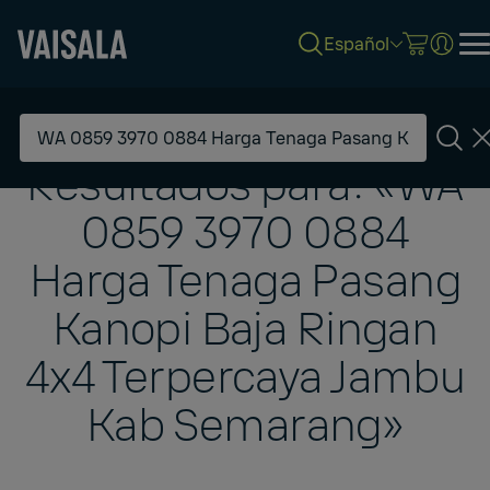
Español
Skip
Refine
to
your
main
search
content
Resultados para: «WA
Search
0859 3970 0884
Harga Tenaga Pasang
Kanopi Baja Ringan
4x4 Terpercaya Jambu
Kab Semarang»