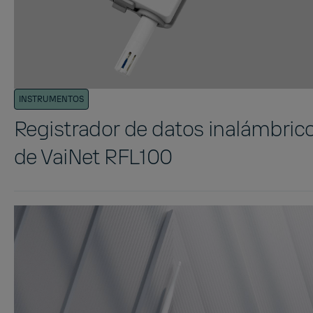
INSTRUMENTOS
Registrador de datos inalámbric
de VaiNet RFL100