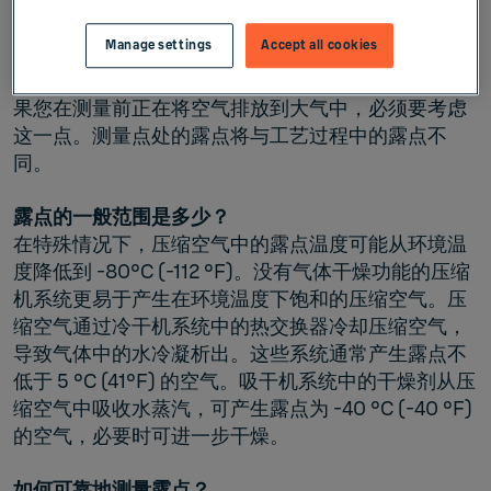
Manage settings
Accept all cookies
压力对露点有什么影响？
空气压缩会增大水蒸汽压力，因而导致出现露点。如
果您在测量前正在将空气排放到大气中，必须要考虑
这一点。测量点处的露点将与工艺过程中的露点不
同。
露点的一般范围是多少？
在特殊情况下，压缩空气中的露点温度可能从环境温
度降低到 -80°C (-112 °F)。没有气体干燥功能的压缩
机系统更易于产生在环境温度下饱和的压缩空气。压
缩空气通过冷干机系统中的热交换器冷却压缩空气，
导致气体中的水冷凝析出。这些系统通常产生露点不
低于 5 °C (41°F) 的空气。吸干机系统中的干燥剂从压
缩空气中吸收水蒸汽，可产生露点为 -40 °C (-40 °F)
的空气，必要时可进一步干燥。
如何可靠地测量露点？