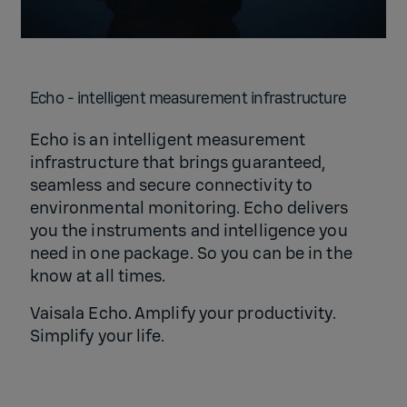
Echo - intelligent measurement infrastructure
Echo is an intelligent measurement
infrastructure that brings guaranteed,
seamless and secure connectivity to
environmental monitoring. Echo delivers
you the instruments and intelligence you
need in one package. So you can be in the
know at all times.
Vaisala Echo. Amplify your productivity.
Simplify your life.