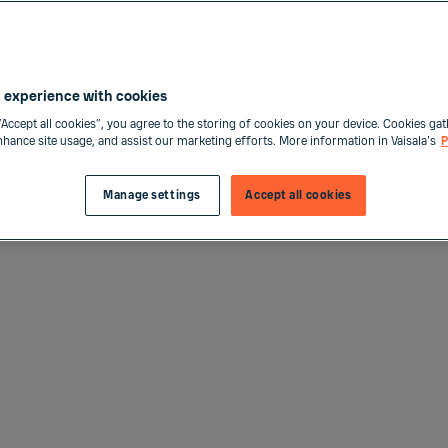
 experience with cookies
“Accept all cookies”, you agree to the storing of cookies on your device. Cookies gat
enhance site usage, and assist our marketing efforts. More information in Vaisala's
P
了坚固可靠的墙壁安装型和管道安装型变送器，可用于多
Manage settings
Accept all cookies
的 Indigo 兼容智能探头。