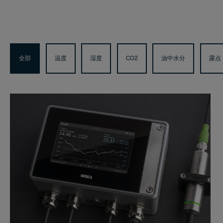
全部
温度
湿度
CO2
油中水分
露点