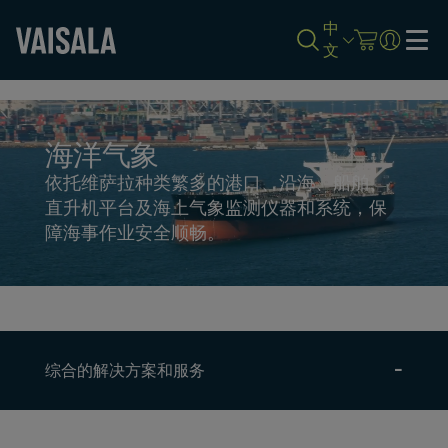
中
文
Skip
to
main
content
海洋气象
依托维萨拉种类繁多的港口、沿海、船舶、
直升机平台及海上气象监测仪器和系统，保
障海事作业安全顺畅。
综合的解决方案和服务