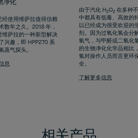
物净化
由于汽化 H
O
在多种不
2
2
中都具有低毒、高效的
S 已经使用维萨拉值得信赖
以已经成为很受欢迎的
术数年之久。2018 年，
剂。因为过氧化氢会分
S 对维萨拉的一种新型解决
氧气，与甲醛或二氧化
兴趣，即 HPP270 系
的生物净化化学品相比
氢蒸气探头。
氢对操作人员而言更环
信息
全。
了解更多信息
相关产品