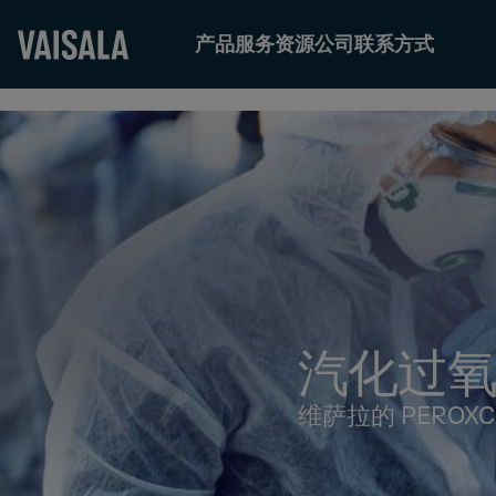
产品
服务
资源
公司
联系方式
Skip
to
main
content
汽化过
维萨拉的 PERO