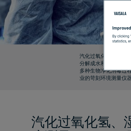
Improved
By clicking 
statistics, 
汽化过氧化氢是生态
靠的技术，用来测量
分解成水和氧气，不
在隔离器、转运舱或
多种生物净化消毒过
可重复测量，让通过
业的苛刻环境测量仪
汽化过氧化氢、