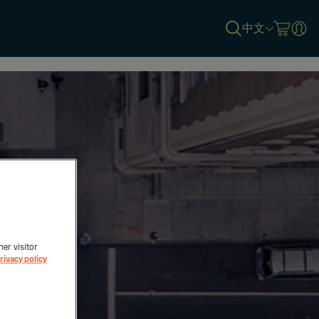
中文
her visitor
rivacy policy