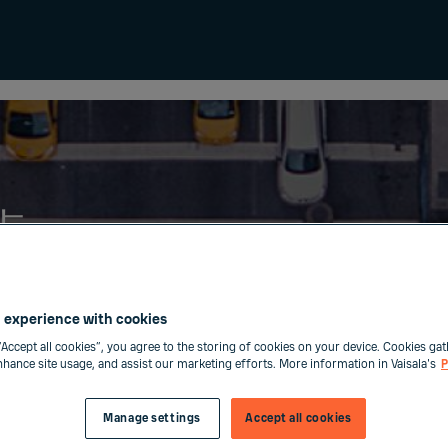
点
 experience with cookies
“Accept all cookies”, you agree to the storing of cookies on your device. Cookies gat
enhance site usage, and assist our marketing efforts. More information in Vaisala's
P
Manage settings
Accept all cookies