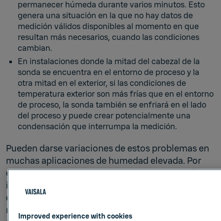
permanecer húmeda durante varios minutos. Esto
genera una situación en la que no hay datos de
medición válidos disponibles al momento en que
resultan más necesarios, cuando las condiciones
cambian.
En instalaciones donde la mitad del cabezal de la
sonda se encuentra en el entorno de proceso y la
otra mitad en el exterior, si las condiciones de
temperatura exterior son más frías que en el entorno
de proceso, la sonda también se enfriará en el lado
del proceso y puede crear potencialmente una
condensación que interrumpa la medición.
Pueden darse variaciones de estos problemas en
muchas aplicaciones de humedad elevada. Por
ejemplo, la niebla, la neblina, la lluvia o el rocío
intenso pueden interrumpir las mediciones en
exteriores. El desafío es lograr información de
medición válida y el máximo tiempo útil del
Improved experience with cookies