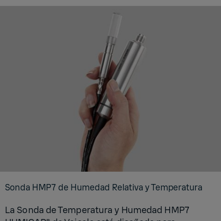
Sonda HMP7 de Hu­me­dad Re­la­ti­va y Tem­pe­ra­tu­ra
La Sonda de Temperatura y Humedad HMP7