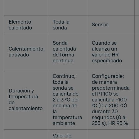
Elemento
Toda la
Sensor
calentado
sonda
Sonda
Cuando se
Calentamiento
calentada
alcanza un
activado
de forma
valor de HR
continua
especificado
Continuo;
Configurable;
toda la
de manera
sonda se
predeterminada
Duración y
calienta de
el PT100 se
temperatura
2 a 3 ºC por
calienta a +100
de
encima de
ºC (0 a 200 ºC)
calentamiento
la
durante 30
temperatura
segundos (0 a
ambiente
255 s), HR 95 %
Valor de