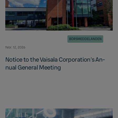
BÖRSMEDDELANDEN
febr. 12, 2026
No­tice to the Vaisala Cor­po­ra­tion’s An­
nual Gen­eral Meet­ing