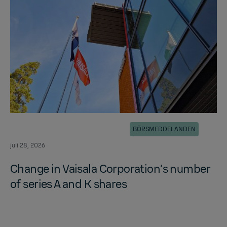
BÖRSMEDDELANDEN
juli 28, 2026
Change in Vaisala Cor­po­ra­tion’s num­ber
of se­ries A and K shares