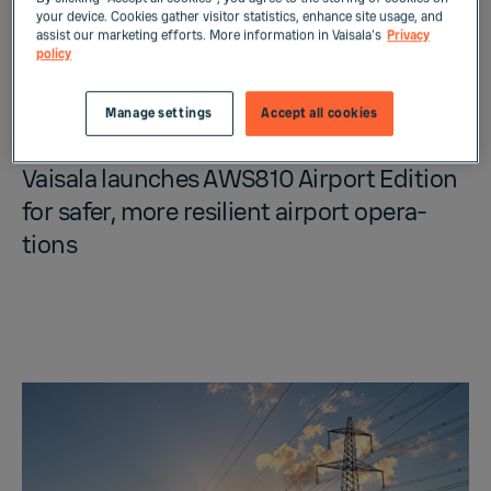
your device. Cookies gather visitor statistics, enhance site usage, and
assist our marketing efforts. More information in Vaisala's
Privacy
policy
NEWS
Manage settings
Accept all cookies
maj 26, 2026
Vaisala launches AWS810 Air­port Edi­tion
for safer, more re­silient air­port op­er­a­
tions