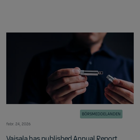
BÖRSMEDDELANDEN
febr. 24, 2026
Vaisala has pub­lished An­nual Re­port