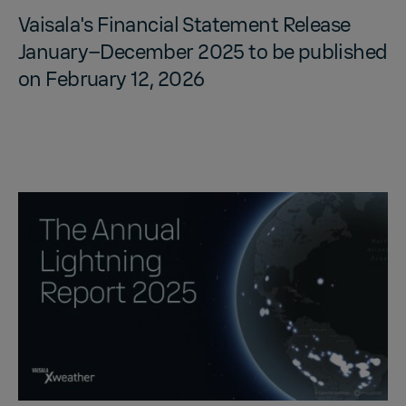
Vaisala's Fi­nan­cial State­ment Re­lease
Jan­u­ary–De­cem­ber 2025 to be pub­lished
on Feb­ru­ary 12, 2026