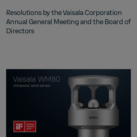
Res­o­lu­tions by the Vaisala Cor­po­ra­tion
An­nual Gen­eral Meet­ing and the Board of
Di­rec­tors