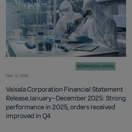
BÖRSMEDDELANDEN
febr. 12, 2026
Vaisala Cor­po­ra­tion Fi­nan­cial State­ment
Re­lease Jan­u­ary–De­cem­ber 2025: Strong
per­for­mance in 2025, or­ders re­ceived
im­proved in Q4