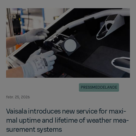
PRESSMEDDELANDE
febr. 25, 2026
Vaisala in­tro­duces new ser­vice for max­i­
mal up­time and life­time of weather mea­
sure­ment sys­tems