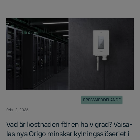
PRESSMEDDELANDE
febr. 2, 2026
Vad är kost­na­den för en halv grad? Vai­sa­
las nya Origo mins­kar kyl­nings­slö­se­ri­et i