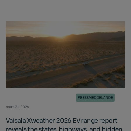
PRESSMEDDELANDE
mars 31, 2026
Vaisala Xweather 2026 EV range re­port
re­veals the states, high­ways, and hid­den