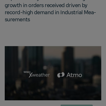
growth in or­ders re­ceived dri­ven by
record-high de­mand in In­dus­trial Mea­
sure­ments