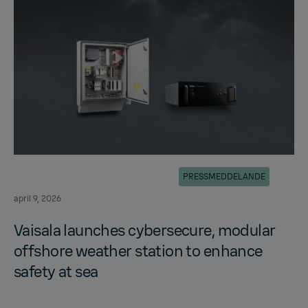
PRESSMEDDELANDE
april 9, 2026
Vaisala launches cy­ber­se­cure, mod­u­lar
off­shore weather sta­tion to en­hance
safety at sea