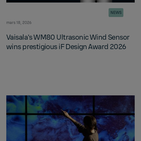
NEWS
mars 18, 2026
Vaisala's WM80 Ul­tra­sonic Wind Sen­sor
wins pres­ti­gious iF De­sign Award 2026