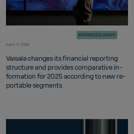
BÖRSMEDDELANDEN
mars 17, 2026
Vaisala changes its fi­nan­cial re­port­ing
struc­ture and pro­vides com­par­a­tive in­
for­ma­tion for 2025 ac­cord­ing to new re­
portable seg­ments