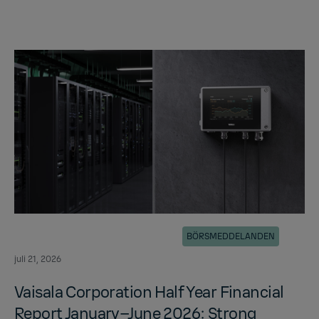
BÖRSMEDDELANDEN
juli 21, 2026
Vaisala Cor­po­ra­tion Half Year Fi­nan­cial
Re­port Jan­u­ary–June 2026: Strong