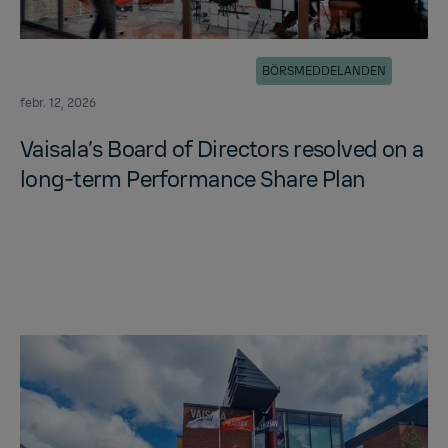
BÖRSMEDDELANDEN
febr. 12, 2026
Vaisala’s Board of Di­rec­tors re­solved on a
long-term Per­for­mance Share Plan