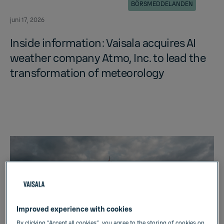
BÖRSMEDDELANDEN
juni 17, 2026
In­side in­for­ma­tion: Vaisala ac­quires AI
weather com­pany Atmo, Inc. to lead the
trans­for­ma­tion of me­te­o­rol­ogy
Improved experience with cookies
By clicking “Accept all cookies”, you agree to the storing of cookies on