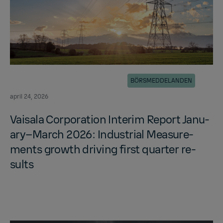
BÖRSMEDDELANDEN
april 24, 2026
Vaisala Cor­po­ra­tion In­terim Re­port Jan­u­
ary–March 2026: In­dus­trial Mea­sure­
ments growth dri­ving first quar­ter re­
sults