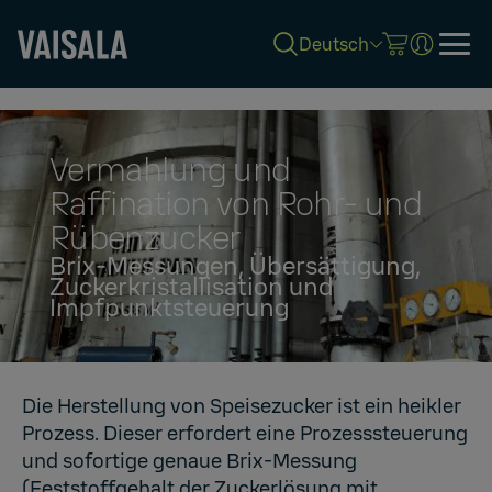
Deutsch
Skip
to
main
content
Vermahlung und
Raffination von Rohr- und
Rübenzucker
Brix-Messungen, Übersättigung,
Zuckerkristallisation und
Impfpunktsteuerung
Die Herstellung von Speisezucker ist ein heikler
Prozess. Dieser erfordert eine Prozesssteuerung
und sofortige genaue Brix-Messung
(Feststoffgehalt der Zuckerlösung mit