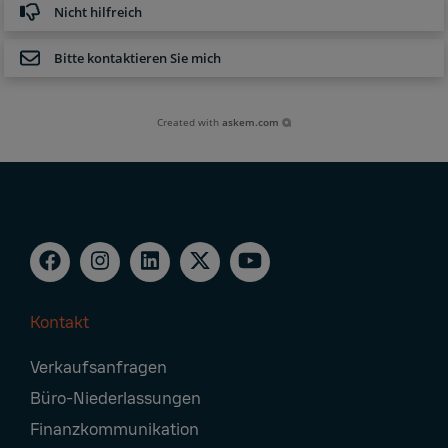
Nicht hilfreich
Bitte kontaktieren Sie mich
Created with
askem.com
Kontakt
Footer
Verkaufsanfragen
Navigation
Büro-Niederlassungen
Finanzkommunikation