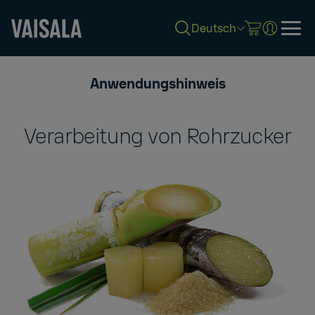
Deutsch
Skip
to
Anwendungshinweis
main
content
Verarbeitung von Rohrzucker