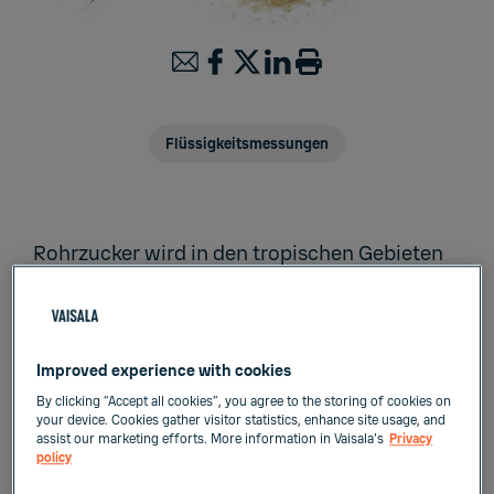
Flüssigkeitsmessungen
Rohrzucker wird in den tropischen Gebieten
der Erde angebaut, wo er gewinnbringend
produziert werden kann. Nach der Ernte muss
das Zuckerrohr innerhalb von 24 Stunden
verarbeitet werden, um Zuckerverlust durch
Improved experience with cookies
Inversion von Saccharose in Glukose und
By clicking “Accept all cookies”, you agree to the storing of cookies on
Fruktose zu vermeiden.
your device. Cookies gather visitor statistics, enhance site usage, and
assist our marketing efforts. More information in Vaisala's
Privacy
policy
Saccharose wird in einer Rohrzuckermühle