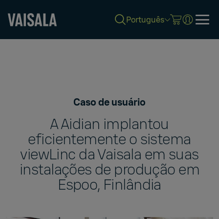
Português
Skip
to
main
content
Caso de usuário
A Aidian implantou
eficientemente o sistema
viewLinc da Vaisala em suas
instalações de produção em
Espoo, Finlândia