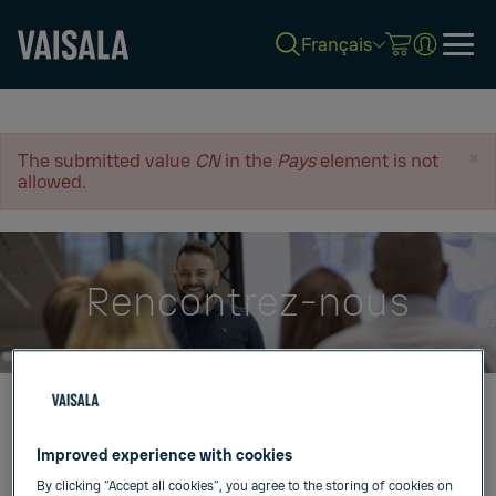
Français
Skip
to
main
×
Error message
The submitted value
CN
in the
Pays
element is not
content
allowed.
Rencontrez-nous
Événements
Webinaires
Improved experience with cookies
By clicking “Accept all cookies”, you agree to the storing of cookies on