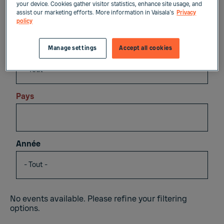
your device. Cookies gather visitor statistics, enhance site usage, and
A venir
Passé
assist our marketing efforts. More information in Vaisala's
Privacy
policy
Catégorie
Manage settings
Accept all cookies
Pays
Année
No events available. Please refine your filtering
options.