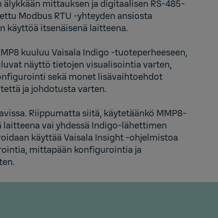
 älykkään mittauksen ja digitaalisen RS-485-
tettu Modbus RTU -yhteyden ansiosta
n käyttöä itsenäisenä laitteena.
MMP8 kuuluu Vaisala Indigo ‑tuoteperheeseen,
luvat näyttö tietojen visualisointia varten,
nfigurointi sekä monet lisävaihtoehdot
itettä ja johdotusta varten.
tavissa. Riippumatta siitä, käytetäänkö MMP8-
ä laitteena vai yhdessä Indigo-lähettimen
oidaan käyttää Vaisala Insight ‑ohjelmistoa
ointia, mittapään konfigurointia ja
ten.