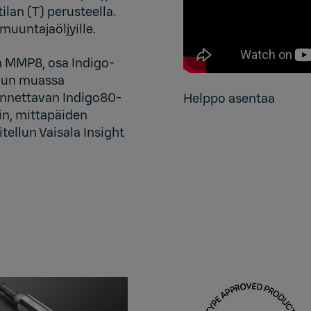
ilan (T) perusteella.
uuntajaöljyille.
n MMP8, osa
Indigo-
muun muassa
kannettavan
Indigo80
-
Helppo asentaa
iin, mittapäiden
itellun
Vaisala Insight