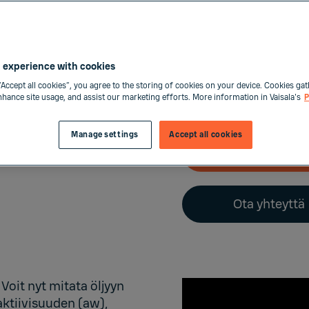
arvonsa yli 20 vuoden
Uutta: kaksi mitt
 experience with cookies
MMP8-mittapäästä on
vakiopituus 262 
“Accept all cookies”, you agree to the storing of cookies on your device. Cookies gat
enhance site usage, and assist our marketing efforts. More information in Vaisala's
P
pitkä versio 448 
Manage settings
Accept all cookies
Osta verkost
Ota yhteyttä
Voit nyt mitata öljyyn
ktiivisuuden (aw),