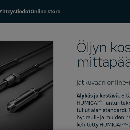
Yhteystiedot
Online store
Öljyn ko
mittapä
jatkuvaan online
Älykäs ja kestävä.
Sit
®
HUMICAP
‑anturitek
tullut alan standardi.
hydrauli- ja muiden n
kehitetty HUMICAP®-t