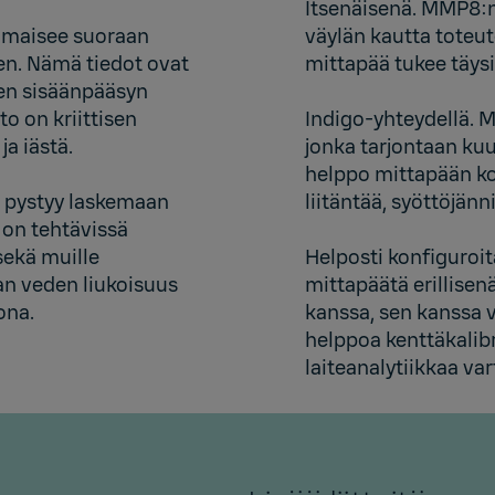
Itsenäisenä. MMP8:n
 ilmaisee suoraan
väylän kautta toteu
n. Nämä tiedot ovat
mittapää tukee täysi
den sisäänpääsyn
o on kriittisen
Indigo-yhteydellä. 
ja iästä.
jonka tarjontaan kuu
helppo mittapään ko
 pystyy laskemaan
liitäntää, syöttöjänn
on tehtävissä
sekä muille
Helposti konfiguroi
aan veden liukoisuus
mittapäätä erillisen
iona.
kanssa, sen kanssa v
helppoa kenttäkalibr
laiteanalytiikkaa var