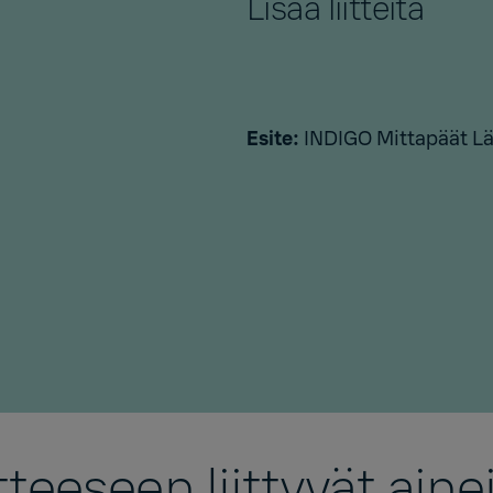
Lisää liitteitä
Esite:
INDIGO Mittapäät Lä
teeseen liittyvät aine