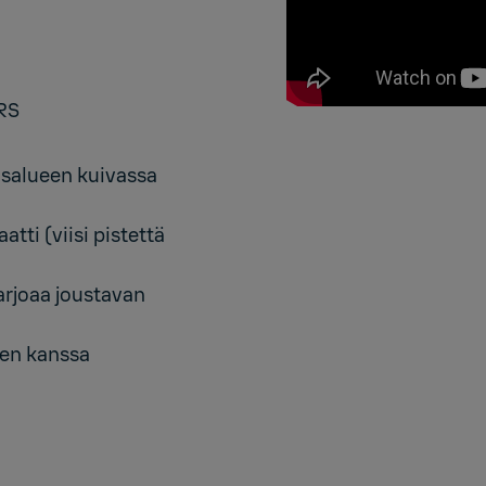
 RS
usalueen kuivassa
atti (viisi pistettä
rjoaa joustavan
ien kanssa