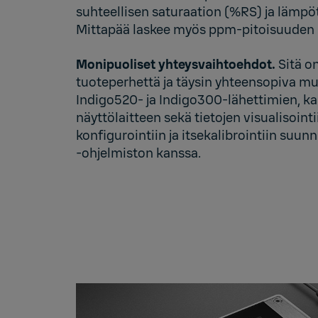
suhteellisen saturaation (%RS) ja lämpöt
Mittapää laskee myös ppm-pitoisuuden m
Monipuoliset yhteysvaihtoehdot.
Sitä o
tuoteperhettä
ja täysin yhteensopiva 
Indigo520
- ja
Indigo300
-lähettimien, 
näyttölaitteen sekä tietojen visualisoint
konfigurointiin ja itsekalibrointiin suunn
‑ohjelmiston
kanssa.