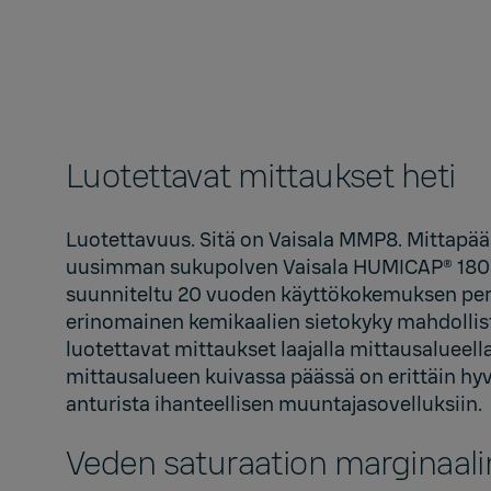
Luotettavat mittaukset heti
Luotettavuus. Sitä on Vaisala MMP8. Mittapää
uusimman sukupolven Vaisala HUMICAP® 180L2
suunniteltu 20 vuoden käyttökokemuksen peru
erinomainen kemikaalien sietokyky mahdollist
luotettavat mittaukset laajalla mittausalueella
mittausalueen kuivassa päässä on erittäin hyv
anturista ihanteellisen muuntajasovelluksiin.
Veden saturaation marginaali