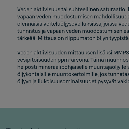
Veden aktiivisuus tai suhteellinen saturaatio
vapaan veden muodostumisen mahdollisuude
olennaisia voiteluöljysovelluksissa, joissa ve
tunnistus ja vapaan veden muodostumisen est
tärkeää. Mittaus on riippumaton öljyn tyypistä 
Veden aktiivisuuden mittauksen lisäksi MMP8
vesipitoisuuden ppm-arvona. Tämä muunnos 
helposti mineraalipohjaiselle muuntajaöljylle 
öljykohtaisille muuntokertoimille, jos tunnet
öljyyn ja liukoisuusominaisuudet pysyvät vak