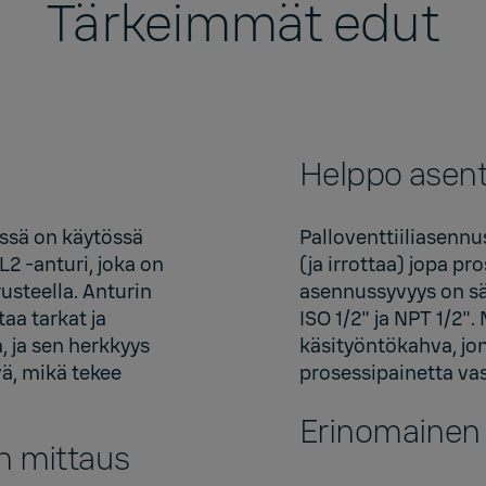
Tärkeimmät edut
Helppo asen
ssä on käytössä
Palloventtiiliasenn
 ‑anturi, joka on
(ja irrottaa) jopa p
steella. Anturin
asennussyvyys on sä
aa tarkat ja
ISO 1/2" ja NPT 1/2
, ja sen herkkyys
käsityöntökahva, jo
ä, mikä tekee
prosessipainetta va
Erinomainen l
n mittaus