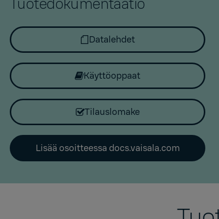
Tuotedokumentaatio
Datalehdet
Käyttöoppaat
Tilauslomake
Lisää osoitteessa docs.vaisala.com
Tuot