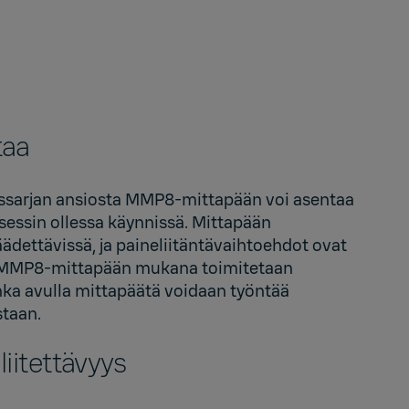
taa
ussarjan ansiosta MMP8-mittapään voi asentaa
rosessin ollessa käynnissä. Mittapään
ädettävissä, ja paineliitäntävaihtoehdot ovat
". MMP8-mittapään mukana toimitetaan
nka avulla mittapäätä voidaan työntää
staan.
iitettävyys