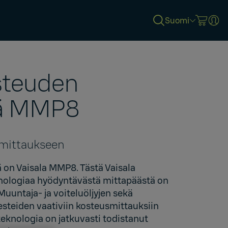
Suomi
steuden
ä MMP8
-mittaukseen
ä on Vaisala MMP8. Tästä
Vaisala
nologiaa hyödyntävästä mittapäästä on
 Muuntaja- ja voiteluöljyjen sekä
esteiden vaativiin kosteusmittauksiin
eknologia on jatkuvasti todistanut