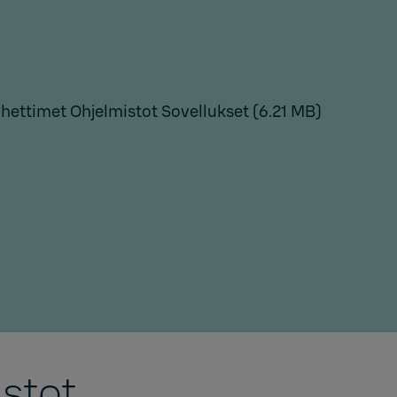
hettimet Ohjelmistot Sovellukset
(6.21 MB)
istot