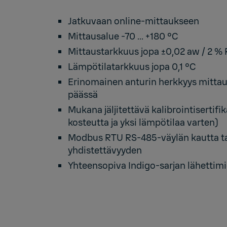
Jatkuvaan online-mittaukseen
Mittausalue -70 ... +180 °C
Mittaustarkkuus jopa ±0,02 aw / 2 %
Lämpötilatarkkuus jopa 0,1 °C
Erinomainen anturin herkkyys mitta
päässä
Mukana jäljitettävä kalibrointisertifika
kosteutta ja yksi lämpötilaa varten)
Modbus RTU RS-485-väylän kautta ta
yhdistettävyyden
Yhteensopiva Indigo-sarjan lähettim