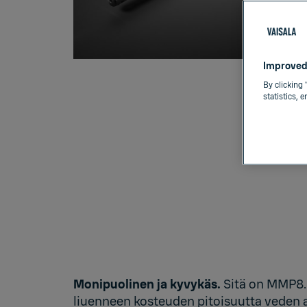
Improved
By clicking 
statistics, 
Monipuolinen ja kyvykäs.
Sitä on MMP8. 
liuenneen kosteuden pitoisuutta veden a