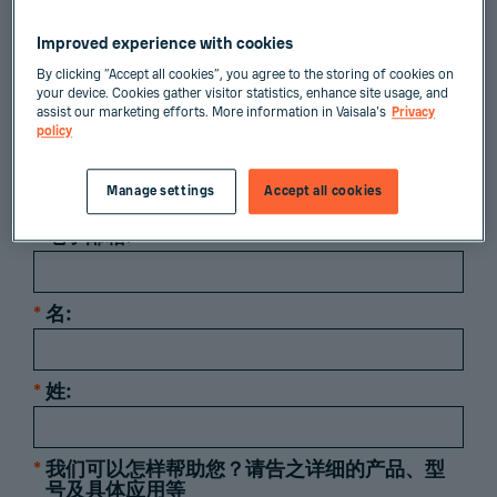
案。
Improved experience with cookies
是否已准备好了解维萨拉的传感技术如何满足您
By clicking “Accept all cookies”, you agree to the storing of cookies on
your device. Cookies gather visitor statistics, enhance site usage, and
的需求？我们随时为您服务！请填写以下表格，
assist our marketing efforts. More information in Vaisala's
Privacy
我们将尽快与您联系，共同探讨您在气象和环境
policy
监测方面的挑战与需求。
Manage settings
Accept all cookies
*
电子邮箱:
*
名:
*
姓:
*
我们可以怎样帮助您？请告之详细的产品、型
号及具体应用等