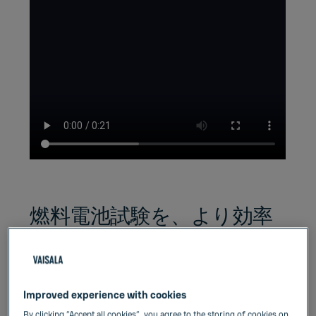
燃料電池試験を、より効率
的に
効率的なPEM燃料電池試験プロセスは、試験
Improved experience with cookies
時間の大幅な短縮につながります。その鍵と
なるのが、湿度計測機器が結露から回復する
By clicking “Accept all cookies”, you agree to the storing of cookies on