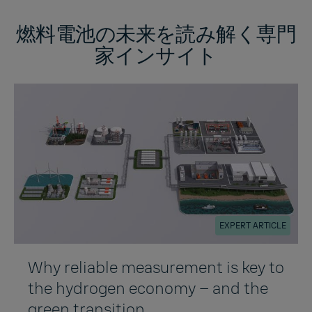
燃料電池の未来を読み解く専門
家インサイト
EXPERT ARTICLE
Why reliable measurement is key to
the hydrogen economy – and the
green transition