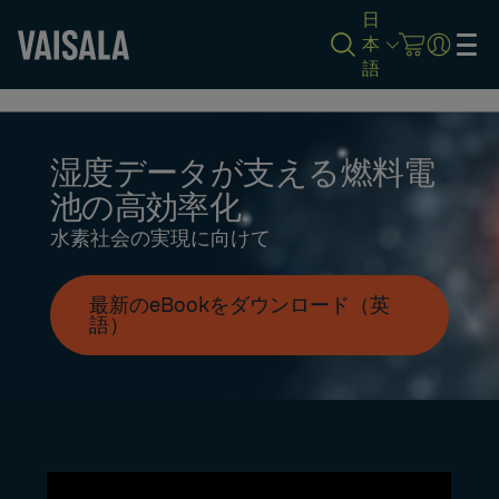
日
本
語
Skip
to
main
content
湿度データが支える燃料電
池の高効率化
水素社会の実現に向けて
最新のeBookをダウンロード（英
語）