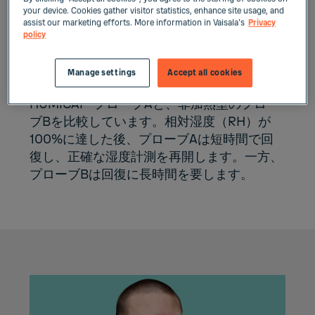
your device. Cookies gather visitor statistics, enhance site usage, and
まで待つ必要がないことです。回復時間は、
assist our marketing efforts. More information in Vaisala's
Privacy
プローブの技術と安定性によって大きく左右
policy
されます。
Manage settings
Accept all cookies
右側の図では、加熱機能を備えたヴァイサラ
HUMICAP®プローブAと、非加熱型のプロー
ブBを比較しています。相対湿度（RH）が
100%に達した後、プローブAは短時間で回
復し、正確な湿度計測を再開します。一方、
プローブBは回復に長時間を要します。