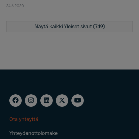
24.6.2020
Näytä kaikki Yleiset sivut (749)
Ota yhteyttä
Footer
Yhteydenottolomake
Navigation