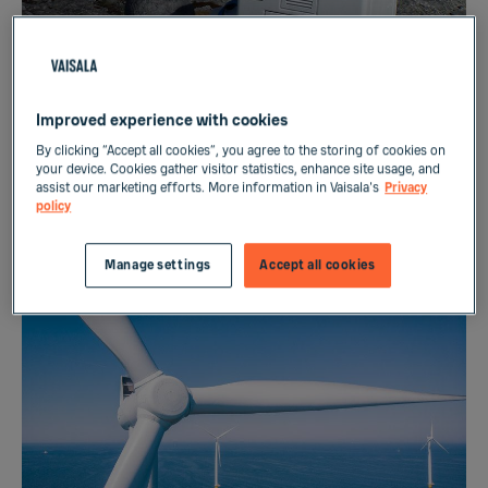
Improved experience with cookies
DEVICE
By clicking “Accept all cookies”, you agree to the storing of cookies on
your device. Cookies gather visitor statistics, enhance site usage, and
Wind Energy Wind Resource
assist our marketing efforts. More information in Vaisala's
Privacy
policy
Assessment
Manage settings
Accept all cookies