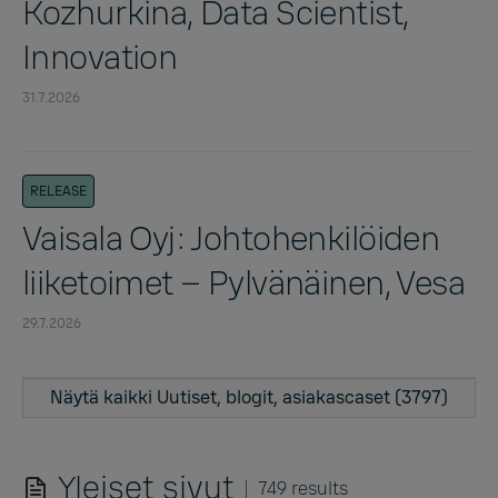
Kozhurkina, Data Scientist,
Innovation
31.7.2026
RELEASE
Vaisala Oyj: Johtohenkilöiden
liiketoimet – Pylvänäinen, Vesa
29.7.2026
Näytä kaikki Uutiset, blogit, asiakascaset (3797)
Yleiset sivut
749 results