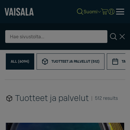
Suomi
Skip
Rajaa
to
hakutuloksia
main
Etsi
content
ALL (6094)
TUOTTEET JA PALVELUT (512)
TAPA
Tuotteet ja palvelut
512 results