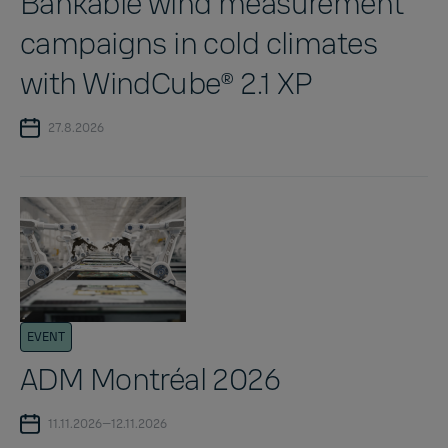
Bankable wind measurement
campaigns in cold climates
with WindCube® 2.1 XP
27.8.2026
EVENT
ADM Montréal 2026
11.11.2026—12.11.2026