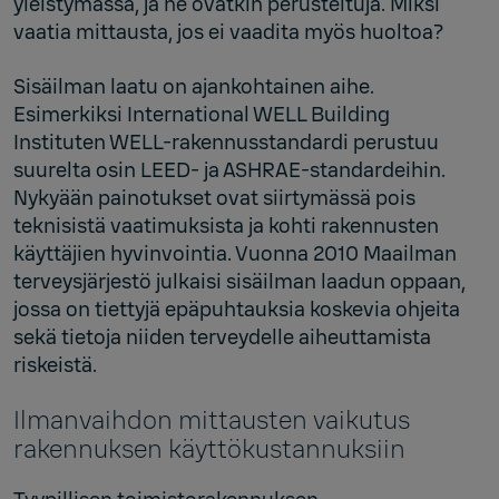
yleistymässä, ja ne ovatkin perusteltuja. Miksi
vaatia mittausta, jos ei vaadita myös huoltoa?
Sisäilman laatu on ajankohtainen aihe.
Esimerkiksi International WELL Building
Instituten WELL-rakennusstandardi perustuu
suurelta osin LEED- ja ASHRAE-standardeihin.
Nykyään painotukset ovat siirtymässä pois
teknisistä vaatimuksista ja kohti rakennusten
käyttäjien hyvinvointia. Vuonna 2010 Maailman
terveysjärjestö julkaisi sisäilman laadun oppaan,
jossa on tiettyjä epäpuhtauksia koskevia ohjeita
sekä tietoja niiden terveydelle aiheuttamista
riskeistä.
Ilmanvaihdon mittausten vaikutus
rakennuksen käyttökustannuksiin