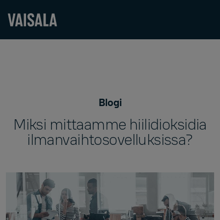
Skip
to
main
content
Blogi
Miksi mittaamme hiilidioksidia
ilmanvaihtosovelluksissa?