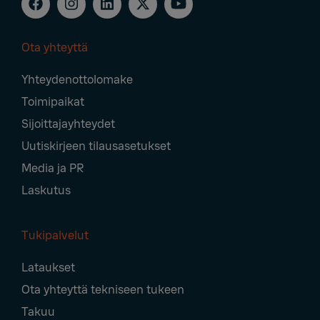
Ota yhteyttä
Footer
Yhteydenottolomake
Navigation
Toimipaikat
Sijoittajayhteydet
Uutiskirjeen tilausasetukset
Media ja PR
Laskutus
Tukipalvelut
Lataukset
Ota yhteyttä tekniseen tukeen
Takuu