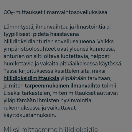
CO₂-mittaukset ilmanvaihtosovelluksissa
Lämmitystä, ilmanvaihtoa ja ilmastointia ei
tyypillisesti pidetä haastavana
hiilidioksidianturien sovellusalueena. Vaikka
ympäristöolosuhteet ovat yleensä kunnossa,
anturien on silti oltava luotettavia, helposti
huollettavia ja vakaita pitkäaikaisessa käytössä.
Tässä kirjoituksessa käsittelen sitä, miksi
hiilidioksidimittauksia
ylipäätään tarvitaan,
ja miten
tarpeenmukainen ilmanvaihto
toimii.
Lisäksi tarkastelen, miten mittaukset auttavat
ylläpitämään ihmisten hyvinvointia
rakennuksessa ja vaikuttavat
käyttökustannuksiin.
Miksi mittaamme hiilidioksidia