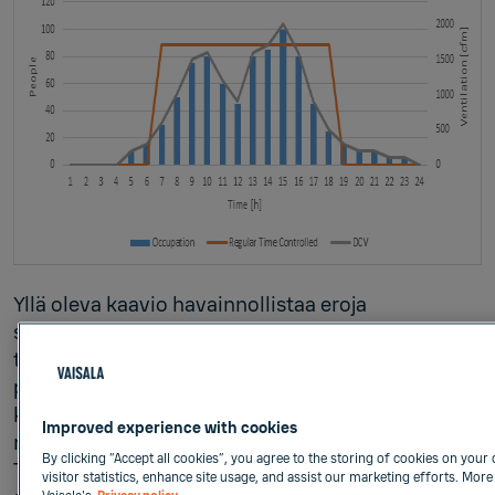
Yllä oleva kaavio havainnollistaa eroja
säännöllisen aikaohjatun ilmanvaihdon ja
tarpeenmukaisen ilmanvaihdon välillä. Siniset
palkit osoittavat tilan, kuten toimiston,
käyttöasteen päivän aikana, kun taas oranssi viiva
Improved experience with cookies
näyttää, miten aikaohjattu ilmanvaihto toimii.
By clicking “Accept all cookies”, you agree to the storing of cookies on your
Tässä tapauksessa ilmanvaihto on energian
visitor statistics, enhance site usage, and assist our marketing efforts. More