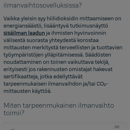
ilmanvaihtosovelluksissa?
Vaikka yleisin syy hiilidioksidin mittaamiseen on
energiansäästö, lisääntyvä tutkimusnäyttö
sisäilman laadun
ja ihmisten hyvinvoinnin
välisestä suorasta yhteydestä korostaa
mittausten merkitystä terveellisten ja tuottavien
työympäristöjen ylläpitämisessä. Säädösten
noudattaminen on toinen vaikuttava tekijä,
erityisesti jos rakennusten omistajat hakevat
sertifikaatteja, jotka edellyttävät
tarpeenmukaisen ilmanvaihdon ja/tai CO₂-
mittausten käyttöä.
Miten tarpeenmukainen ilmanvaihto
toimii?