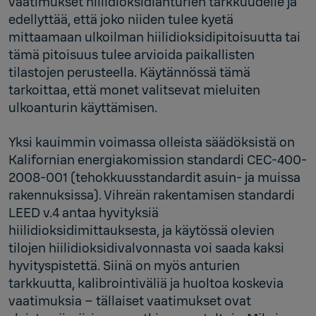
vaatimukset hiilidioksidianturien tarkkuudelle ja
edellyttää, että joko niiden tulee kyetä
mittaamaan ulkoilman hiilidioksidipitoisuutta tai
tämä pitoisuus tulee arvioida paikallisten
tilastojen perusteella. Käytännössä tämä
tarkoittaa, että monet valitsevat mieluiten
ulkoanturin käyttämisen.
Yksi kauimmin voimassa olleista säädöksistä on
Kalifornian energiakomission standardi CEC-400-
2008-001 (tehokkuusstandardit asuin- ja muissa
rakennuksissa). Vihreän rakentamisen standardi
LEED v.4 antaa hyvityksiä
hiilidioksidimittauksesta, ja käytössä olevien
tilojen hiilidioksidivalvonnasta voi saada kaksi
hyvityspistettä. Siinä on myös anturien
tarkkuutta, kalibrointiväliä ja huoltoa koskevia
vaatimuksia – tällaiset vaatimukset ovat