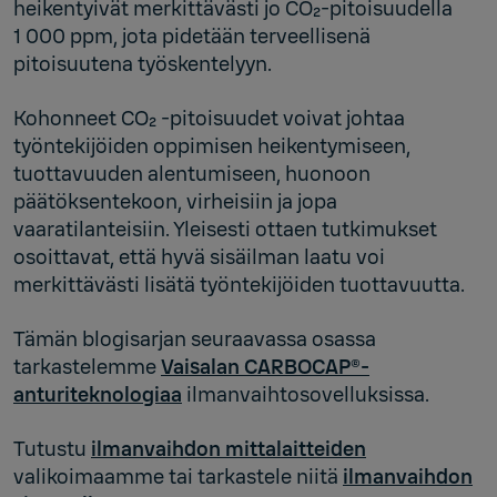
heikentyivät merkittävästi jo CO₂-pitoisuudella
1 000 ppm, jota pidetään terveellisenä
pitoisuutena työskentelyyn.
Kohonneet CO₂ -pitoisuudet voivat johtaa
työntekijöiden oppimisen heikentymiseen,
tuottavuuden alentumiseen, huonoon
päätöksentekoon, virheisiin ja jopa
vaaratilanteisiin. Yleisesti ottaen tutkimukset
osoittavat, että hyvä sisäilman laatu voi
merkittävästi lisätä työntekijöiden tuottavuutta.
Tämän blogisarjan seuraavassa osassa
tarkastelemme
Vaisalan CARBOCAP®-
anturiteknologiaa
ilmanvaihtosovelluksissa.
Tutustu
ilmanvaihdon mittalaitteiden
valikoimaamme tai tarkastele niitä
ilmanvaihdon