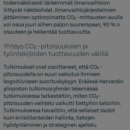
todennäköisesti tärkeimmät ilmanvaihtoon
liittyvät näkökohdat. Ilmanvaihtojärjestelmien
jättäminen optimoimatta CO₂ -mittausten avulla
voi osua juuri siihen paljon suurempaan, 90 %:n
osuuteen ja heikentää tuottavuutta.
Yhteys CO₂ -pitoisuuksien ja
työntekijöiden tuottavuuden välillä
Tutkimukset ovat osoittaneet, että CO₂ -
pitoisuudella on suuri vaikutus ihmisen
kognitiiviseen suorituskykyyn. Eräässä Harvardin
yliopiston tutkimusryhmän tekemässä
tutkimuksessa tarkasteltiin, miten CO₂-
pitoisuuden vaihtelu vaikutti tiettyihin taitoihin.
Tutkimuksessa havaittiin, että sellaiset taidot
kuin kriisitilanteiden hallinta, tietojen
hyödyntäminen ja strateginen ajattelu